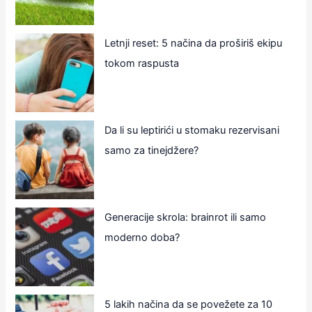
Letnji reset: 5 načina da proširiš ekipu
tokom raspusta
Da li su leptirići u stomaku rezervisani
samo za tinejdžere?
Generacije skrola: brainrot ili samo
moderno doba?
5 lakih načina da se povežete za 10