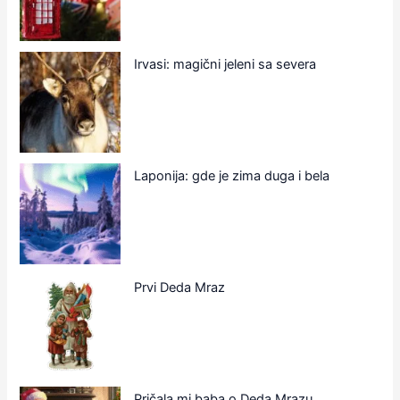
Irvasi: magični jeleni sa severa
Laponija: gde je zima duga i bela
Prvi Deda Mraz
Pričala mi baba o Deda Mrazu