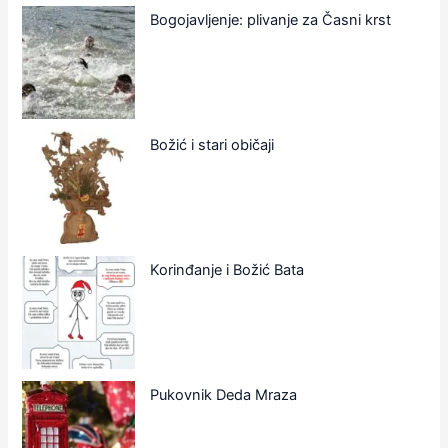
Bogojavljenje: plivanje za Časni krst
Božić i stari običaji
Korinđanje i Božić Bata
Pukovnik Deda Mraza