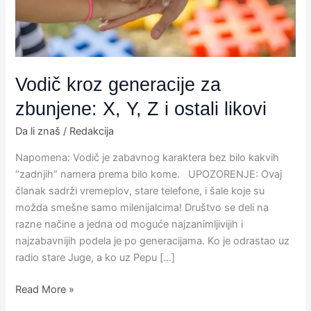
Z
i
ostali
likovi
Vodič kroz generacije za
zbunjene: X, Y, Z i ostali likovi
Da li znaš
/
Redakcija
Napomena: Vodič je zabavnog karaktera bez bilo kakvih
“zadnjih” namera prema bilo kome. UPOZORENJE: Ovaj
članak sadrži vremeplov, stare telefone, i šale koje su
možda smešne samo milenijalcima! Društvo se deli na
razne načine a jedna od moguće najzanimljivijih i
najzabavnijih podela je po generacijama. Ko je odrastao uz
radio stare Juge, a ko uz Pepu […]
Read More »