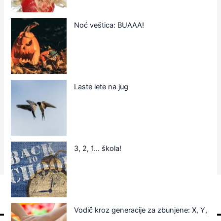
Noć veštica: BUAAA!
Laste lete na jug
3, 2, 1… škola!
Vodič kroz generacije za zbunjene: X, Y,