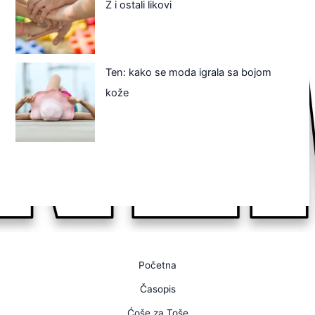
Z i ostali likovi
Ten: kako se moda igrala sa bojom
kože
Početna
Časopis
Ćoše za Toše