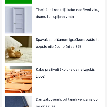
Tinejdžeri i roditelji: kako nadživeti viku,
dramu i zalupljena vrata
Spavaš sa plišanom igračkom: zašto to
uopšte nije čudno (ni sa 35)
Kako preživeti školu (a da ne izgubiš
živce)
Dan zaljubljenih: od tajnih venčanja do
miliona ruža