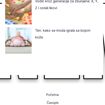
Vodič kroz generacije za zbunjene: X, Y,
Z i ostali likovi
Ten: kako se moda igrala sa bojom
kože
Početna
Časopis