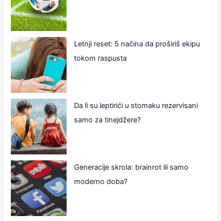
Letnji reset: 5 načina da proširiš ekipu
tokom raspusta
Da li su leptirići u stomaku rezervisani
samo za tinejdžere?
Generacije skrola: brainrot ili samo
moderno doba?