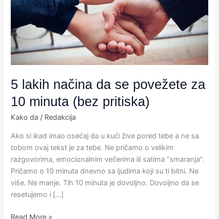
se
povežete
za
10
minuta
(bez
pritiska)
5 lakih načina da se povežete za
10 minuta (bez pritiska)
Kako da
/
Redakcija
Ako si ikad imao osećaj da u kući žive pored tebe a ne sa
tobom ovaj tekst je za tebe. Ne pričamo o velikim
razgovorima, emocionalnim večerima ili satima “smaranja”.
Pričamo o 10 minuta dnevno sa ljudima koji su ti bitni. Ne
više. Ne manje. Tih 10 minuta je dovoljno. Dovoljno da se
resetujemo i […]
Read More »