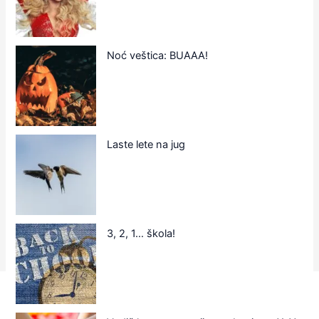
Noć veštica: BUAAA!
Laste lete na jug
3, 2, 1… škola!