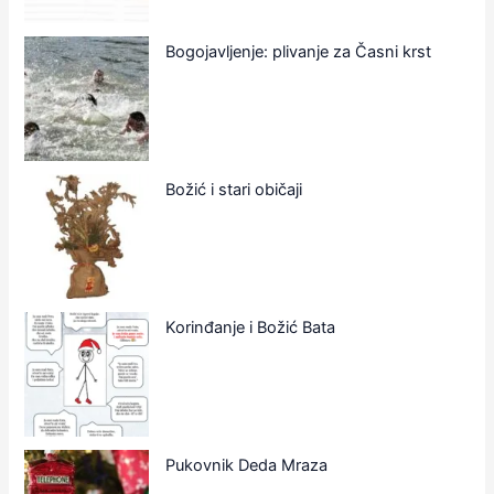
Bogojavljenje: plivanje za Časni krst
Božić i stari običaji
Korinđanje i Božić Bata
Pukovnik Deda Mraza