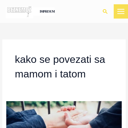
Skip
to
Search
IMPRESUM
content
kako se povezati sa
mamom i tatom
5
lakih
načina
da