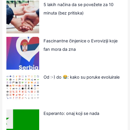
5 lakih načina da se povežete za 10
minuta (bez pritiska)
Fascinantne činjenice o Evroviziji koje
fan mora da zna
Od :-) do
: kako su poruke evoluirale
Esperanto: onaj koji se nada