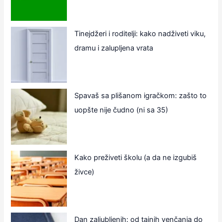
Tinejdžeri i roditelji: kako nadživeti viku,
dramu i zalupljena vrata
Spavaš sa plišanom igračkom: zašto to
uopšte nije čudno (ni sa 35)
Kako preživeti školu (a da ne izgubiš
živce)
Dan zaljubljenih: od tajnih venčanja do