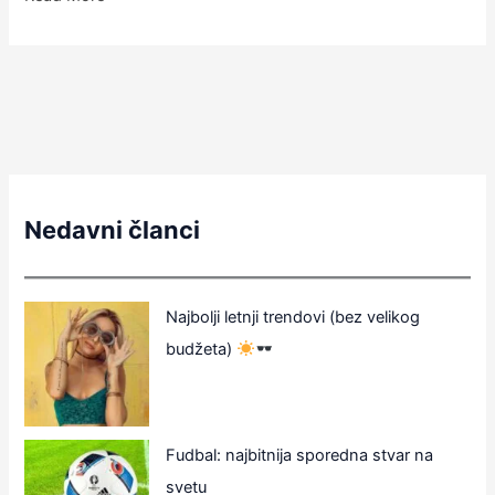
Nedavni članci
Najbolji letnji trendovi (bez velikog
budžeta)
Fudbal: najbitnija sporedna stvar na
svetu