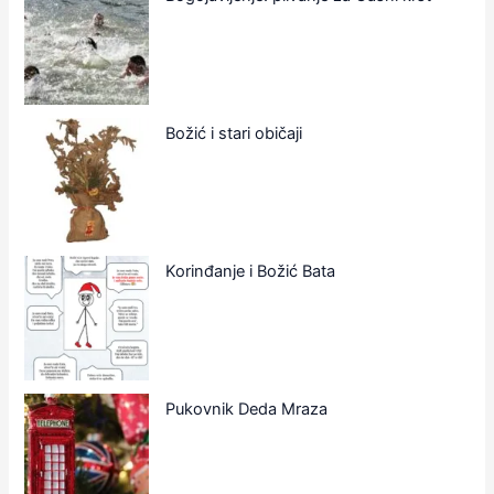
Božić i stari običaji
Korinđanje i Božić Bata
Pukovnik Deda Mraza