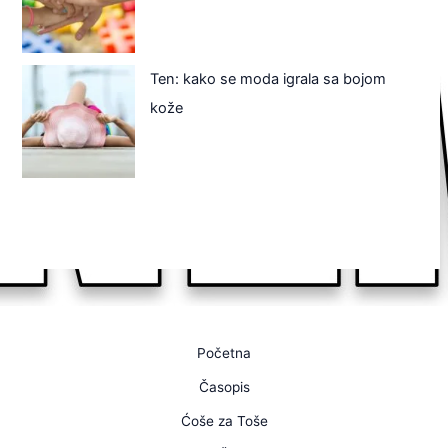
Ten: kako se moda igrala sa bojom
kože
Početna
Časopis
Ćoše za Toše