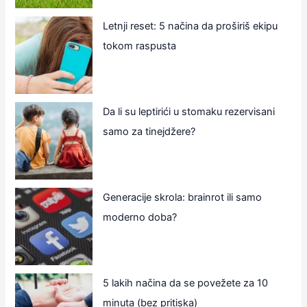
Letnji reset: 5 načina da proširiš ekipu
tokom raspusta
Da li su leptirići u stomaku rezervisani
samo za tinejdžere?
Generacije skrola: brainrot ili samo
moderno doba?
5 lakih načina da se povežete za 10
minuta (bez pritiska)