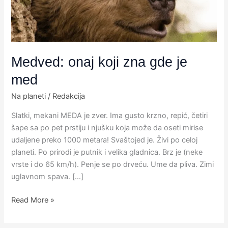
med
Medved: onaj koji zna gde je
med
Na planeti
/
Redakcija
Slatki, mekani MEDA je zver. Ima gusto krzno, repić, četiri
šape sa po pet prstiju i njušku koja može da oseti mirise
udaljene preko 1000 metara! Svaštojed je. Živi po celoj
planeti. Po prirodi je putnik i velika gladnica. Brz je (neke
vrste i do 65 km/h). Penje se po drveću. Ume da pliva. Zimi
uglavnom spava. […]
Read More »