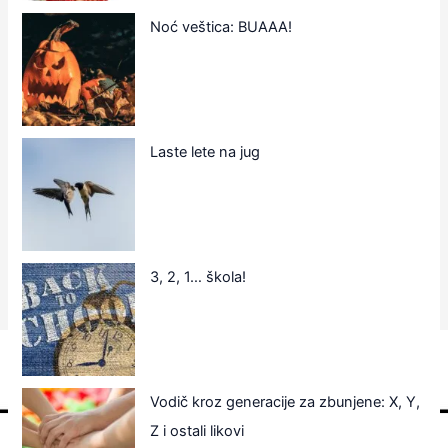
Noć veštica: BUAAA!
Laste lete na jug
3, 2, 1… škola!
Vodič kroz generacije za zbunjene: X, Y,
Z i ostali likovi