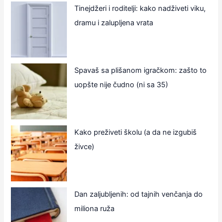
Tinejdžeri i roditelji: kako nadživeti viku,
dramu i zalupljena vrata
Spavaš sa plišanom igračkom: zašto to
uopšte nije čudno (ni sa 35)
Kako preživeti školu (a da ne izgubiš
živce)
Dan zaljubljenih: od tajnih venčanja do
miliona ruža