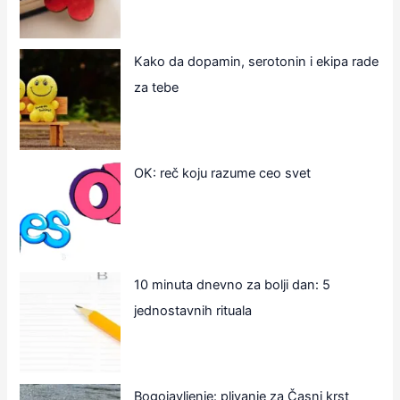
Kako da dopamin, serotonin i ekipa rade
za tebe
OK: reč koju razume ceo svet
10 minuta dnevno za bolji dan: 5
jednostavnih rituala
Bogojavljenje: plivanje za Časni krst