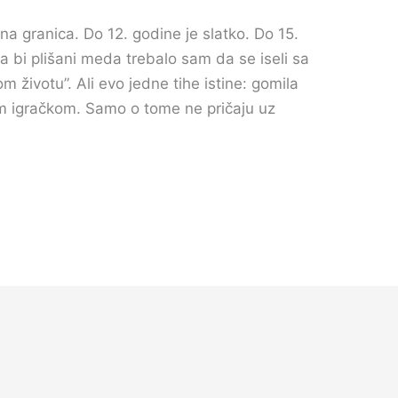
na granica. Do 12. godine je slatko. Do 15.
da bi plišani meda trebalo sam da se iseli sa
m životu”. Ali evo jedne tihe istine: gomila
om igračkom. Samo o tome ne pričaju uz