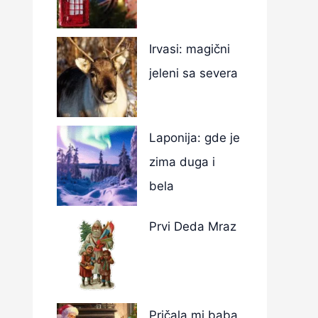
Irvasi: magični
jeleni sa severa
Laponija: gde je
zima duga i
bela
Prvi Deda Mraz
Pričala mi baba