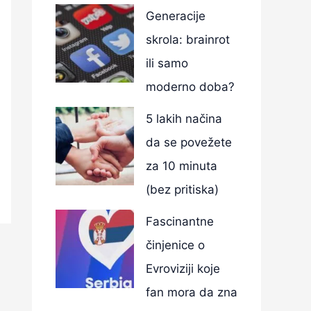
Generacije
skrola: brainrot
ili samo
moderno doba?
5 lakih načina
da se povežete
za 10 minuta
(bez pritiska)
Fascinantne
činjenice o
Evroviziji koje
fan mora da zna