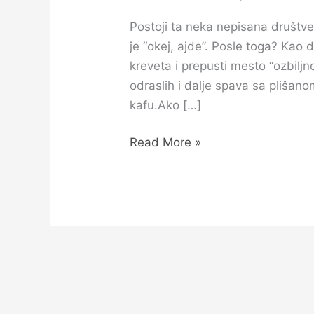
Postoji ta neka nepisana društve
je “okej, ajde”. Posle toga? Kao 
kreveta i prepusti mesto “ozbiljno
odraslih i dalje spava sa plišan
kafu.Ako […]
Read More »