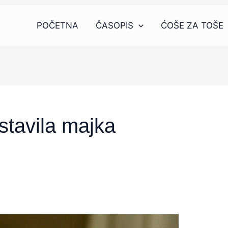
POČETNA
ČASOPIS
ĆOŠE ZA TOŠE
stavila majka