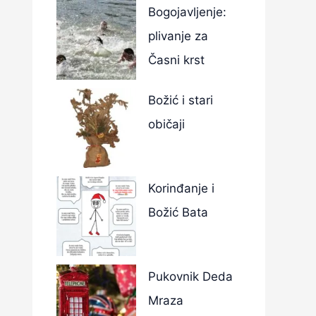
Bogojavljenje:
plivanje za
Časni krst
Božić i stari
običaji
Korinđanje i
Božić Bata
Pukovnik Deda
Mraza