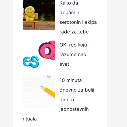
Kako da
dopamin,
serotonin i ekipa
rade za tebe
OK: reč koju
razume ceo
svet
10 minuta
dnevno za bolji
dan: 5
jednostavnih
rituala