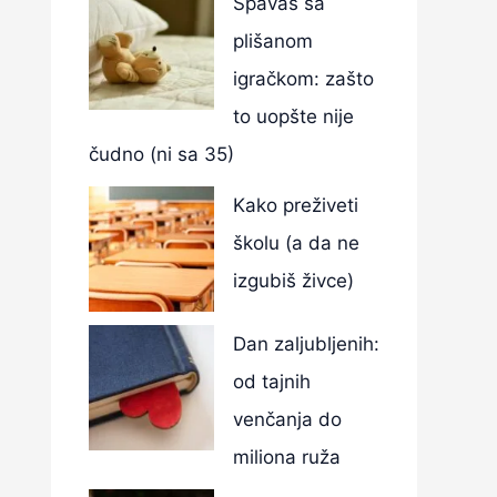
Spavaš sa
plišanom
igračkom: zašto
to uopšte nije
čudno (ni sa 35)
Kako preživeti
školu (a da ne
izgubiš živce)
Dan zaljubljenih:
od tajnih
venčanja do
miliona ruža