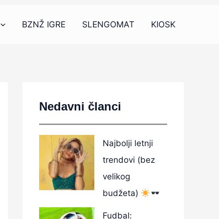
BZNŽ IGRE
SLENGOMAT
KIOSK
Nedavni članci
Najbolji letnji
trendovi (bez
velikog
budžeta)
Fudbal: