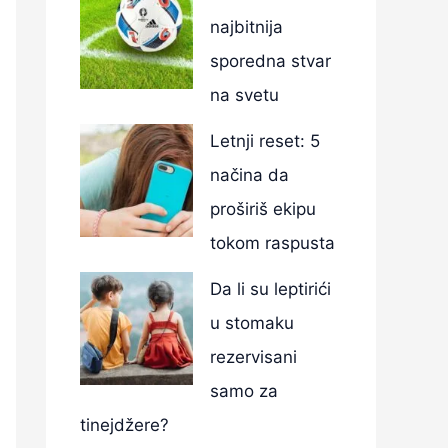
najbitnija
sporedna stvar
na svetu
Letnji reset: 5
načina da
proširiš ekipu
tokom raspusta
Da li su leptirići
u stomaku
rezervisani
samo za
tinejdžere?