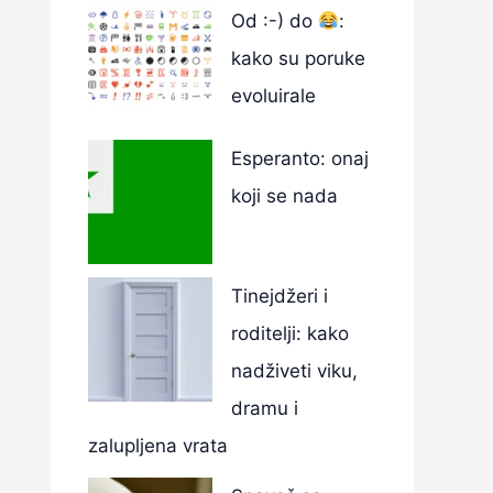
Od :-) do
:
kako su poruke
evoluirale
Esperanto: onaj
koji se nada
Tinejdžeri i
roditelji: kako
nadživeti viku,
dramu i
zalupljena vrata