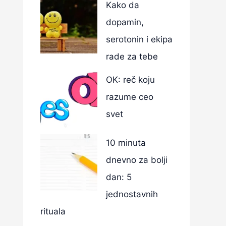
Kako da
dopamin,
serotonin i ekipa
rade za tebe
OK: reč koju
razume ceo
svet
10 minuta
dnevno za bolji
dan: 5
jednostavnih
rituala