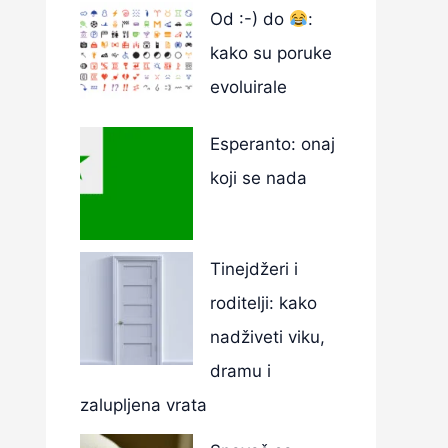
Od :-) do
:
kako su poruke
evoluirale
Esperanto: onaj
koji se nada
Tinejdžeri i
roditelji: kako
nadživeti viku,
dramu i
zalupljena vrata