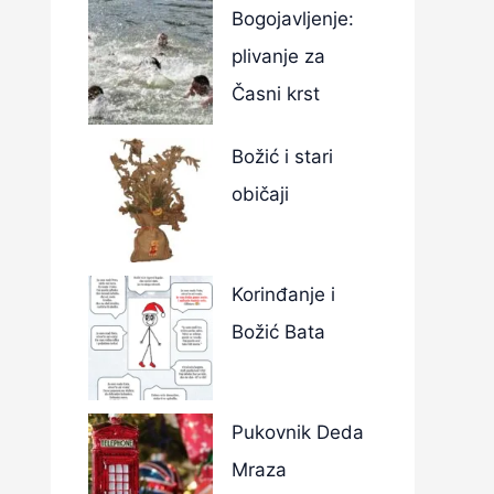
Bogojavljenje:
plivanje za
Časni krst
Božić i stari
običaji
Korinđanje i
Božić Bata
Pukovnik Deda
Mraza