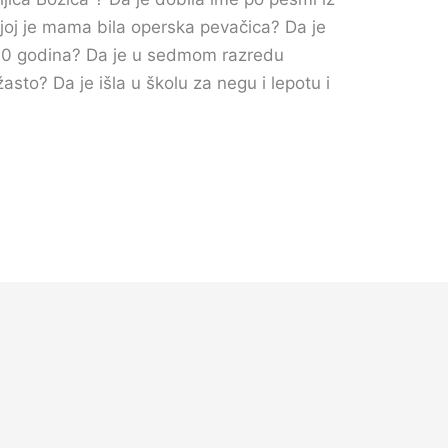
joj je mama bila operska pevačica? Da je
20 godina? Da je u sedmom razredu
sto? Da je išla u školu za negu i lepotu i