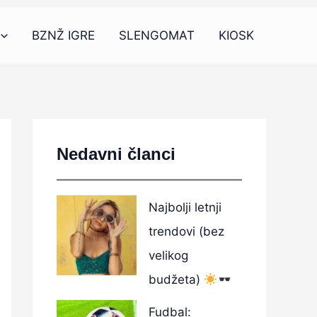
BZNŽ IGRE
SLENGOMAT
KIOSK
Nedavni članci
Najbolji letnji
trendovi (bez
velikog
budžeta)
Fudbal: