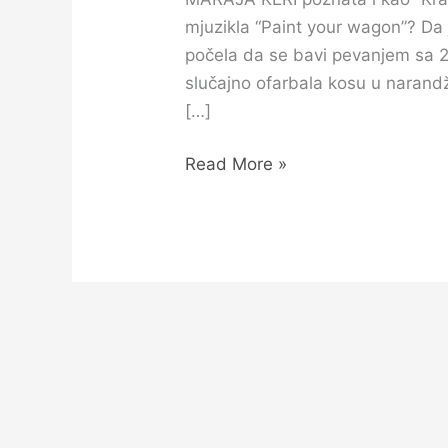
mjuzikla “Paint your wagon”? Da 
počela da se bavi pevanjem sa 
slučajno ofarbala kosu u narandža
[…]
Read More »