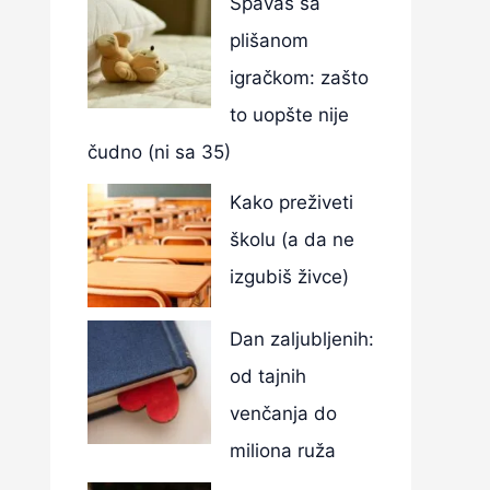
Spavaš sa
plišanom
igračkom: zašto
to uopšte nije
čudno (ni sa 35)
Kako preživeti
školu (a da ne
izgubiš živce)
Dan zaljubljenih:
od tajnih
venčanja do
miliona ruža