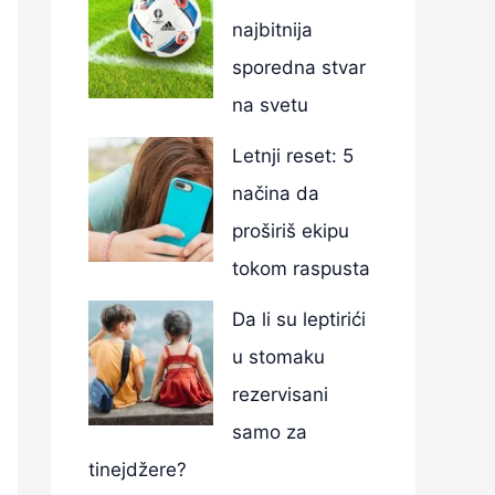
najbitnija
sporedna stvar
na svetu
Letnji reset: 5
načina da
proširiš ekipu
tokom raspusta
Da li su leptirići
u stomaku
rezervisani
samo za
tinejdžere?