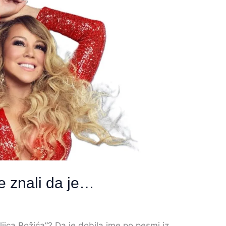
te znali da je…
ica Božića”? Da je dobila ime po pesmi iz