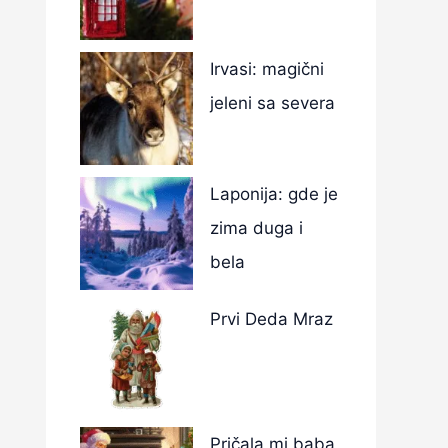
Irvasi: magični
jeleni sa severa
Laponija: gde je
zima duga i
bela
Prvi Deda Mraz
Pričala mi baba