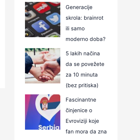
Generacije
skrola: brainrot
ili samo
moderno doba?
5 lakih načina
da se povežete
za 10 minuta
(bez pritiska)
Fascinantne
činjenice o
Evroviziji koje
fan mora da zna