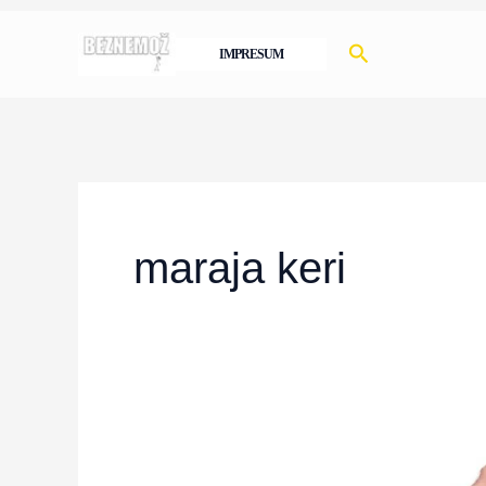
Skip
Search
to
IMPRESUM
content
maraja keri
Maraja