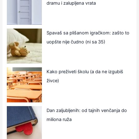
dramu i zalupljena vrata
Spavaš sa plišanom igračkom: zašto to
uopšte nije čudno (ni sa 35)
Kako preživeti školu (a da ne izgubiš
živce)
Dan zaljubljenih: od tajnih venčanja do
miliona ruža