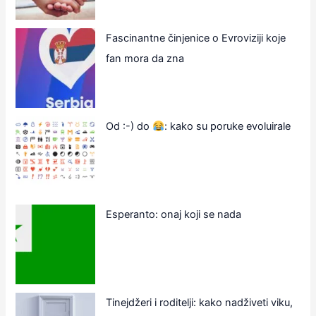
Fascinantne činjenice o Evroviziji koje
fan mora da zna
Od :-) do
: kako su poruke evoluirale
Esperanto: onaj koji se nada
Tinejdžeri i roditelji: kako nadživeti viku,