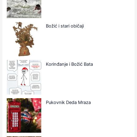
Božić i stari običaji
Korinđanje i Božić Bata
Pukovnik Deda Mraza