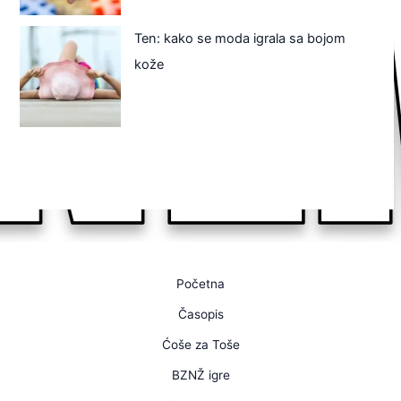
Ten: kako se moda igrala sa bojom
kože
Početna
Časopis
Ćoše za Toše
BZNŽ igre