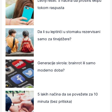
Letnji reset: 5 načina da proširiš ekipu
tokom raspusta
Da li su leptirići u stomaku rezervisani
samo za tinejdžere?
Generacije skrola: brainrot ili samo
moderno doba?
5 lakih načina da se povežete za 10
minuta (bez pritiska)