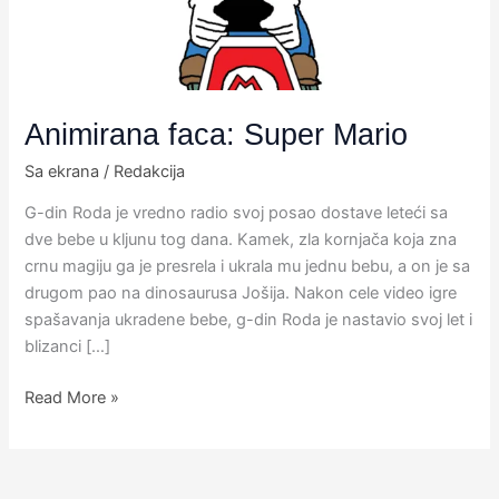
Animirana faca: Super Mario
Sa ekrana
/
Redakcija
G-din Roda je vredno radio svoj posao dostave leteći sa
dve bebe u kljunu tog dana. Kamek, zla kornjača koja zna
crnu magiju ga je presrela i ukrala mu jednu bebu, a on je sa
drugom pao na dinosaurusa Jošija. Nakon cele video igre
spašavanja ukradene bebe, g-din Roda je nastavio svoj let i
blizanci […]
Read More »