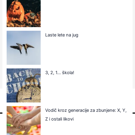
Laste lete na jug
3, 2, 1… škola!
Vodič kroz generacije za zbunjene: X, Y,
Z i ostali likovi