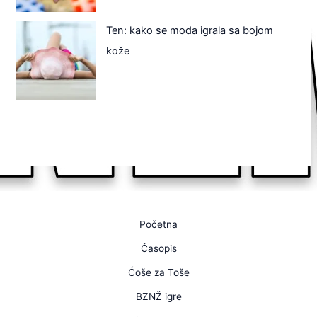
Ten: kako se moda igrala sa bojom
kože
Početna
Časopis
Ćoše za Toše
BZNŽ igre