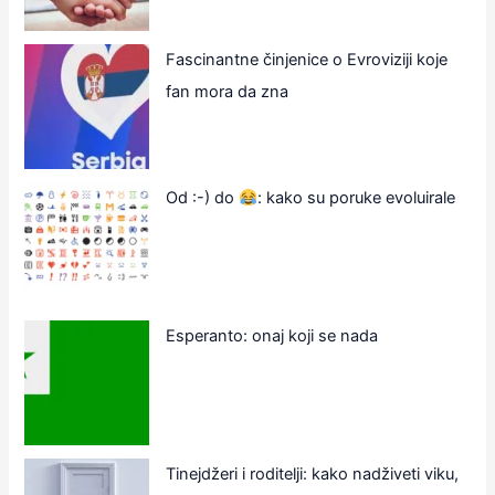
Fascinantne činjenice o Evroviziji koje
fan mora da zna
Od :-) do
: kako su poruke evoluirale
Esperanto: onaj koji se nada
Tinejdžeri i roditelji: kako nadživeti viku,