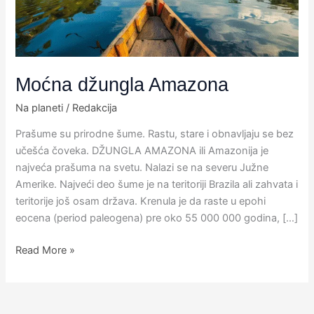
Moćna džungla Amazona
Na planeti
/
Redakcija
Prašume su prirodne šume.​ Rastu, stare i obnavljaju se bez
učešća čoveka.​ DŽUNGLA AMAZONA ili Amazonija je
najveća prašuma na svetu. Nalazi se na severu Južne
Amerike. Najveći deo šume je na teritoriji Brazila ali zahvata i
teritorije još osam država. Krenula je da raste u epohi
eocena (period paleogena) pre oko 55 000 000 godina, […]
Read More »