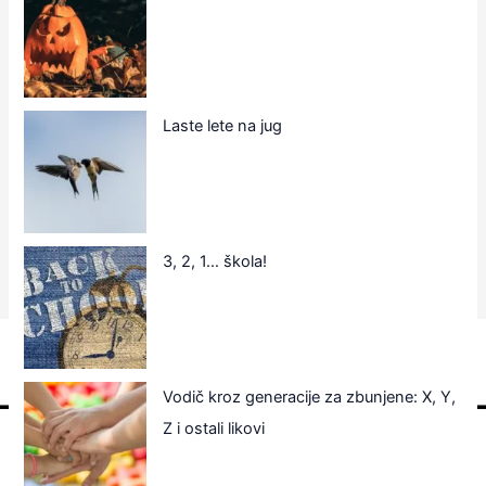
Laste lete na jug
3, 2, 1… škola!
Vodič kroz generacije za zbunjene: X, Y,
Z i ostali likovi