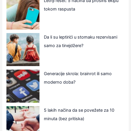
Letnji reset: 5 načina da proširiš ekipu
tokom raspusta
Da li su leptirići u stomaku rezervisani
samo za tinejdžere?
Generacije skrola: brainrot ili samo
moderno doba?
5 lakih načina da se povežete za 10
minuta (bez pritiska)