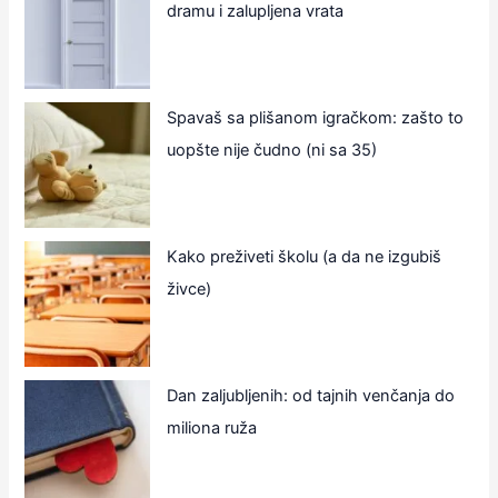
dramu i zalupljena vrata
Spavaš sa plišanom igračkom: zašto to
uopšte nije čudno (ni sa 35)
Kako preživeti školu (a da ne izgubiš
živce)
Dan zaljubljenih: od tajnih venčanja do
miliona ruža