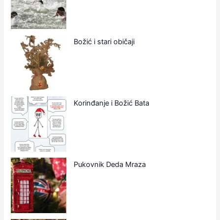
Božić i stari običaji
Korinđanje i Božić Bata
Pukovnik Deda Mraza