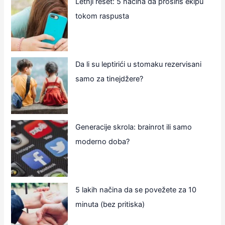
Letnji reset: 5 načina da proširiš ekipu
tokom raspusta
Da li su leptirići u stomaku rezervisani
samo za tinejdžere?
Generacije skrola: brainrot ili samo
moderno doba?
5 lakih načina da se povežete za 10
minuta (bez pritiska)