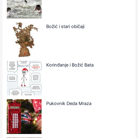
Božić i stari običaji
Korinđanje i Božić Bata
Pukovnik Deda Mraza