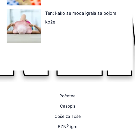
Ten: kako se moda igrala sa bojom
kože
Početna
Časopis
Ćoše za Toše
BZNŽ igre