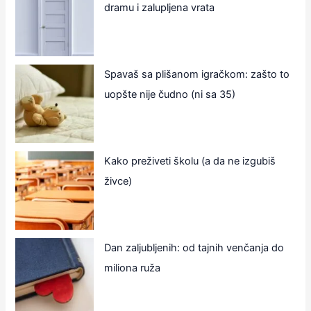
dramu i zalupljena vrata
Spavaš sa plišanom igračkom: zašto to
uopšte nije čudno (ni sa 35)
Kako preživeti školu (a da ne izgubiš
živce)
Dan zaljubljenih: od tajnih venčanja do
miliona ruža