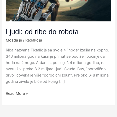
Ljudi: od ribe do robota
Možda je
/
Redakcija
Riba nazvana Tiktalik je sa svoje 4 “noge” izašla na kopno.
346 miliona godina kasnije primat se podiže i počinje da
hoda na 2 noge. A danas, posle još 4 miliona godina, na
svetu živi preko 8.2 milijardi ljudi. Svuda. Btw, “porodično
drvo” čoveka je više “porodični žbun”. Pre oko 6-8 miliona
godina živelo je biće od kojeg […]
Read More »