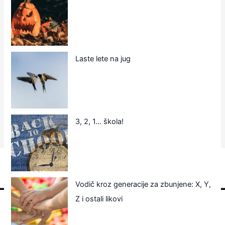
Laste lete na jug
3, 2, 1… škola!
Vodič kroz generacije za zbunjene: X, Y,
Z i ostali likovi