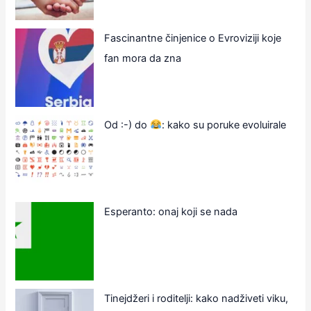
Fascinantne činjenice o Evroviziji koje
fan mora da zna
Od :-) do
: kako su poruke evoluirale
Esperanto: onaj koji se nada
Tinejdžeri i roditelji: kako nadživeti viku,