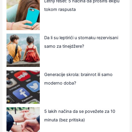
Letnji reset: 5 načina da proširiš ekipu
tokom raspusta
Da li su leptirići u stomaku rezervisani
samo za tinejdžere?
Generacije skrola: brainrot ili samo
moderno doba?
5 lakih načina da se povežete za 10
minuta (bez pritiska)