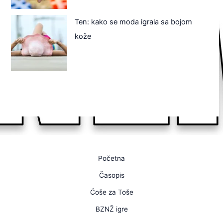
Ten: kako se moda igrala sa bojom
kože
Početna
Časopis
Ćoše za Toše
BZNŽ igre