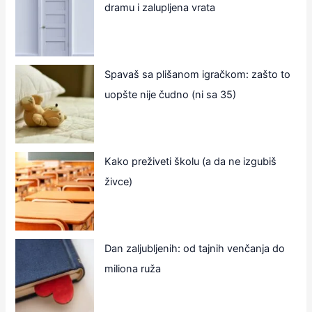
dramu i zalupljena vrata
Spavaš sa plišanom igračkom: zašto to
uopšte nije čudno (ni sa 35)
Kako preživeti školu (a da ne izgubiš
živce)
Dan zaljubljenih: od tajnih venčanja do
miliona ruža