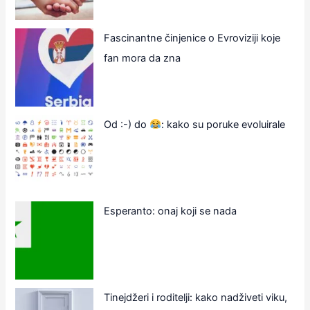
Fascinantne činjenice o Evroviziji koje
fan mora da zna
Od :-) do
: kako su poruke evoluirale
Esperanto: onaj koji se nada
Tinejdžeri i roditelji: kako nadživeti viku,