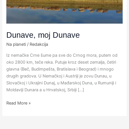
Dunave, moj Dunave
Na planeti
/
Redakcija
Iz nemačke Crne šume pa sve do Crnog mora, putem od
oko 2800 km, teče reka. Putuje kroz deset zemalja, četiri
glavna (Beč, Budimpešta, Bratislava i Beograd) i mnogo
drugih gradova.​ U Nemačkoj i Austriji je zovu Dunau, u
Slovačkoj i Ukrajini Dunaj, u Mađarskoj Duna, u Rumuniji i
Moldaviji Dunara a u Hrvatskoj, Srbiji […]
Read More »