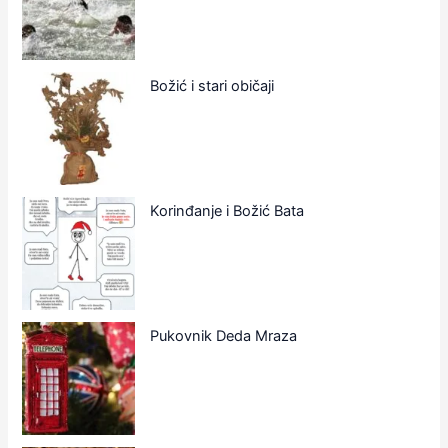
Božić i stari običaji
Korinđanje i Božić Bata
Pukovnik Deda Mraza