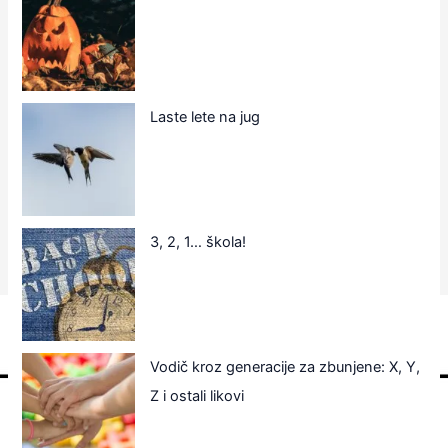
Laste lete na jug
3, 2, 1… škola!
Vodič kroz generacije za zbunjene: X, Y,
Z i ostali likovi