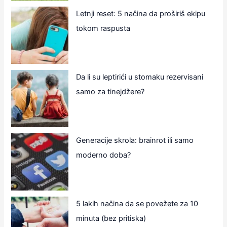
Letnji reset: 5 načina da proširiš ekipu
tokom raspusta
Da li su leptirići u stomaku rezervisani
samo za tinejdžere?
Generacije skrola: brainrot ili samo
moderno doba?
5 lakih načina da se povežete za 10
minuta (bez pritiska)