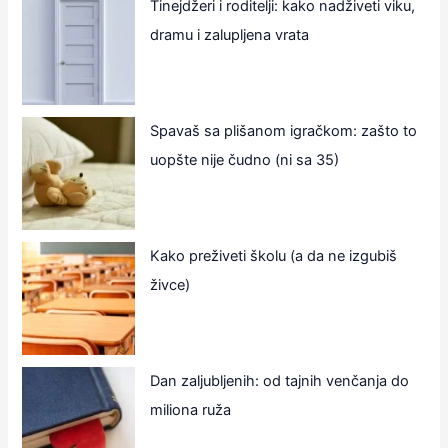
Tinejdžeri i roditelji: kako nadživeti viku,
dramu i zalupljena vrata
Spavaš sa plišanom igračkom: zašto to
uopšte nije čudno (ni sa 35)
Kako preživeti školu (a da ne izgubiš
živce)
Dan zaljubljenih: od tajnih venčanja do
miliona ruža