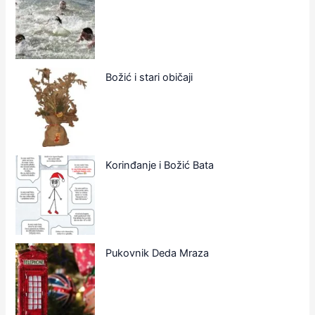
Božić i stari običaji
Korinđanje i Božić Bata
Pukovnik Deda Mraza