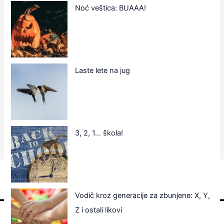
Noć veštica: BUAAA!
Laste lete na jug
3, 2, 1… škola!
Vodič kroz generacije za zbunjene: X, Y,
Z i ostali likovi