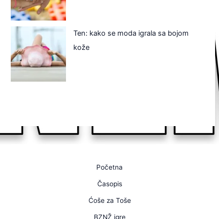
Ten: kako se moda igrala sa bojom
kože
Početna
Časopis
Ćoše za Toše
BZNŽ igre