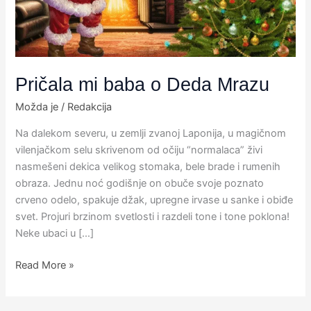
Pričala mi baba o Deda Mrazu
Možda je
/
Redakcija
Na dalekom severu, u zemlji zvanoj Laponija, u magičnom
vilenjačkom selu skrivenom od očiju “normalaca” živi
nasmešeni dekica velikog stomaka, bele brade i rumenih
obraza. Jednu noć godišnje on obuče svoje poznato
crveno odelo, spakuje džak, upregne irvase u sanke i obiđe
svet. Projuri brzinom svetlosti i razdeli tone i tone poklona!
Neke ubaci u […]
Read More »