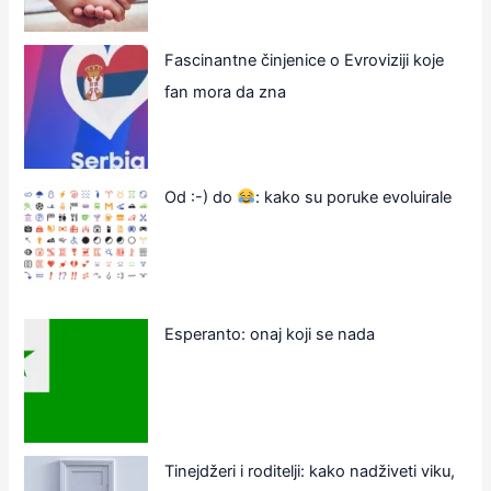
Fascinantne činjenice o Evroviziji koje
fan mora da zna
Od :-) do
: kako su poruke evoluirale
Esperanto: onaj koji se nada
Tinejdžeri i roditelji: kako nadživeti viku,