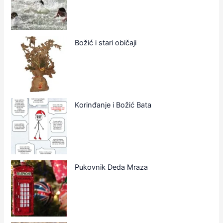
Božić i stari običaji
Korinđanje i Božić Bata
Pukovnik Deda Mraza