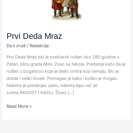
Prvi Deda Mraz
Da li znaš
/
Redakcija
Prvi Deda Mraz bio je sveštenik rođen oko 280 godine u
Patari,​ blizu grada Mire. Zvao se Nikola. Predanja kažu da je
rođen​ u bogatstvu koje je delio onima koji nemaju.​ Bio je
dobar i veliki čovek. Pomagao je kako i koliko je mogao.
Nekima je poklanjao zlato, nekima lepu reč ali
svima RADOST I NADU. Živeo […]
Read More »