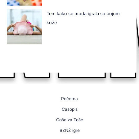
Ten: kako se moda igrala sa bojom
kože
Početna
Časopis
Ćoše za Toše
BZNŽ igre