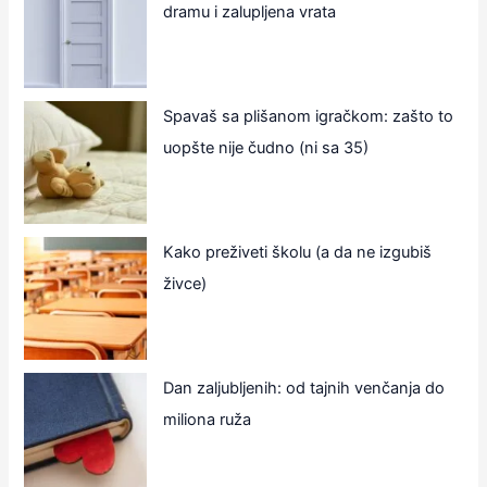
dramu i zalupljena vrata
Spavaš sa plišanom igračkom: zašto to
uopšte nije čudno (ni sa 35)
Kako preživeti školu (a da ne izgubiš
živce)
Dan zaljubljenih: od tajnih venčanja do
miliona ruža