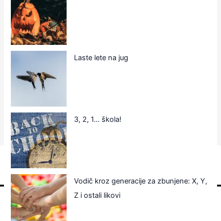
Laste lete na jug
3, 2, 1… škola!
Vodič kroz generacije za zbunjene: X, Y,
Z i ostali likovi