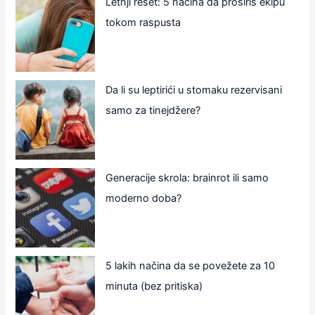
Letnji reset: 5 načina da proširiš ekipu
tokom raspusta
Da li su leptirići u stomaku rezervisani
samo za tinejdžere?
Generacije skrola: brainrot ili samo
moderno doba?
5 lakih načina da se povežete za 10
minuta (bez pritiska)