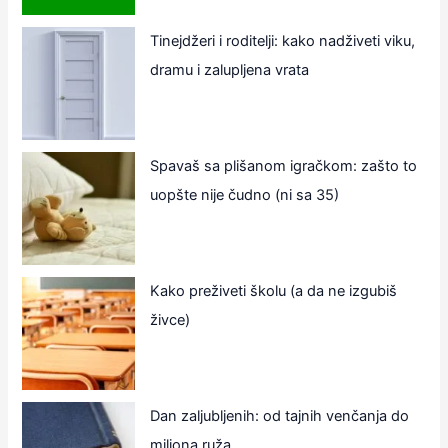
Tinejdžeri i roditelji: kako nadživeti viku,
dramu i zalupljena vrata
Spavaš sa plišanom igračkom: zašto to
uopšte nije čudno (ni sa 35)
Kako preživeti školu (a da ne izgubiš
živce)
Dan zaljubljenih: od tajnih venčanja do
miliona ruža