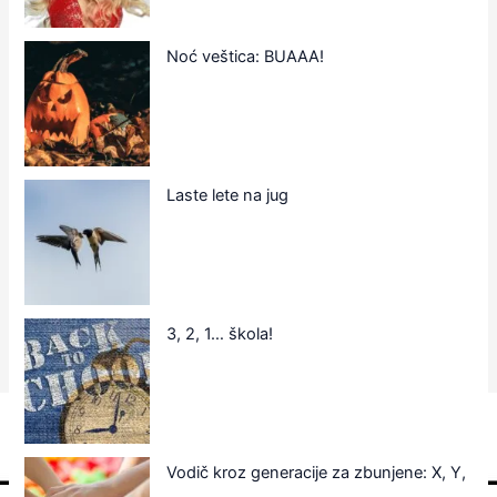
Noć veštica: BUAAA!
Laste lete na jug
3, 2, 1… škola!
Vodič kroz generacije za zbunjene: X, Y,