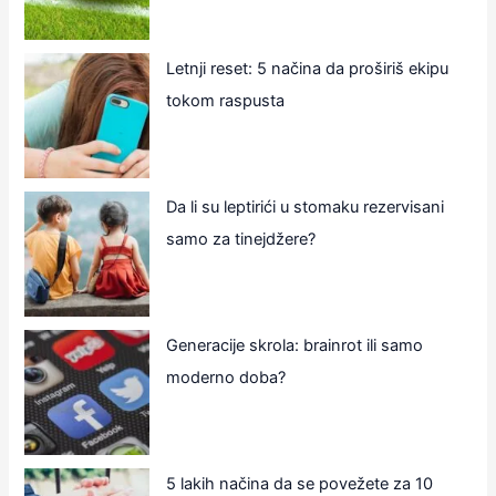
Letnji reset: 5 načina da proširiš ekipu
tokom raspusta
Da li su leptirići u stomaku rezervisani
samo za tinejdžere?
Generacije skrola: brainrot ili samo
moderno doba?
5 lakih načina da se povežete za 10