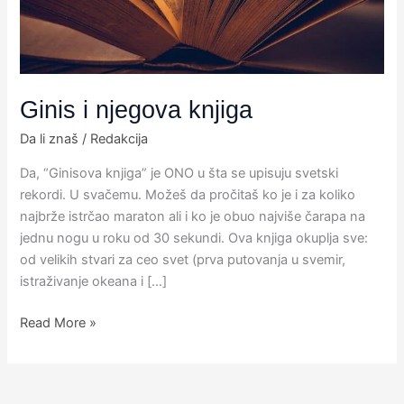
Ginis i njegova knjiga
Da li znaš
/
Redakcija
Da, “Ginisova knjiga” je ONO u šta se upisuju svetski
rekordi. U svačemu. Možeš da pročitaš ko je i za koliko
najbrže istrčao maraton ali i ko je obuo najviše čarapa na
jednu nogu u roku od 30 sekundi. Ova knjiga okuplja sve:
od velikih stvari za ceo svet (prva putovanja u svemir,
istraživanje okeana i […]
Read More »