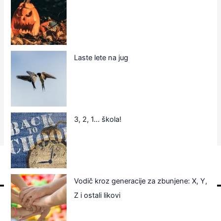
Laste lete na jug
3, 2, 1… škola!
Vodič kroz generacije za zbunjene: X, Y,
Z i ostali likovi