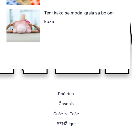
Ten: kako se moda igrala sa bojom
kože
Početna
Časopis
Ćoše za Toše
BZNŽ igre