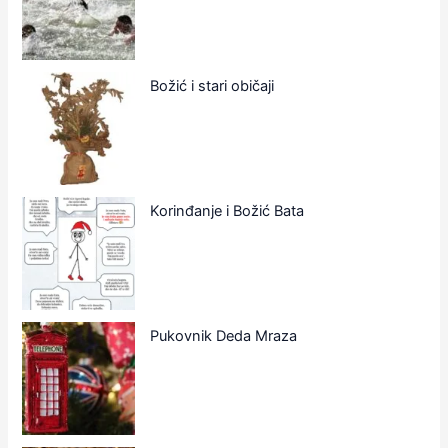
Božić i stari običaji
Korinđanje i Božić Bata
Pukovnik Deda Mraza