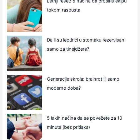
Letnji reset: 5 načina da proširiš ekipu
tokom raspusta
Da li su leptirići u stomaku rezervisani
samo za tinejdžere?
Generacije skrola: brainrot ili samo
moderno doba?
5 lakih načina da se povežete za 10
minuta (bez pritiska)