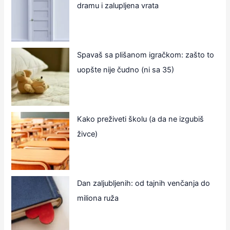
dramu i zalupljena vrata
Spavaš sa plišanom igračkom: zašto to
uopšte nije čudno (ni sa 35)
Kako preživeti školu (a da ne izgubiš
živce)
Dan zaljubljenih: od tajnih venčanja do
miliona ruža