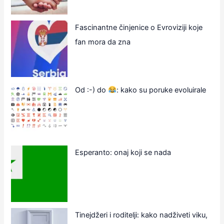
Fascinantne činjenice o Evroviziji koje
fan mora da zna
Od :-) do
: kako su poruke evoluirale
Esperanto: onaj koji se nada
Tinejdžeri i roditelji: kako nadživeti viku,