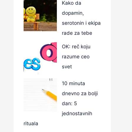
Kako da
dopamin,
serotonin i ekipa
rade za tebe
OK: reč koju
razume ceo
svet
10 minuta
dnevno za bolji
dan: 5
jednostavnih
rituala