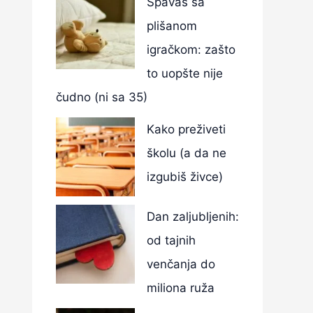
Spavaš sa
plišanom
igračkom: zašto
to uopšte nije
čudno (ni sa 35)
Kako preživeti
školu (a da ne
izgubiš živce)
Dan zaljubljenih:
od tajnih
venčanja do
miliona ruža