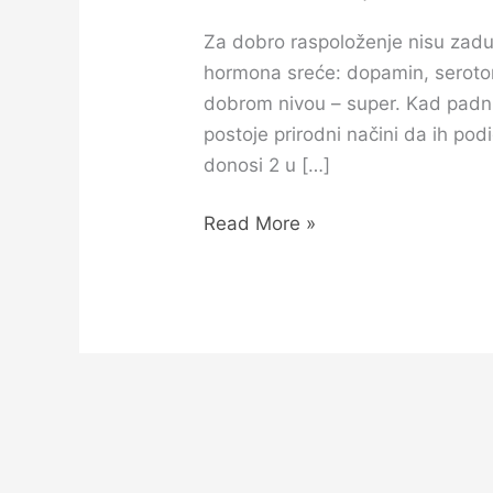
Za dobro raspoloženje nisu zaduž
hormona sreće: dopamin, serotoni
dobrom nivou – super. Kad padnu 
postoje prirodni načini da ih pod
donosi 2 u […]
Read More »