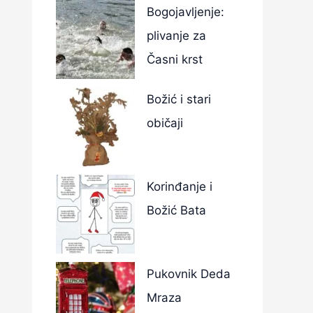
Bogojavljenje:
plivanje za
Časni krst
Božić i stari
običaji
Korinđanje i
Božić Bata
Pukovnik Deda
Mraza