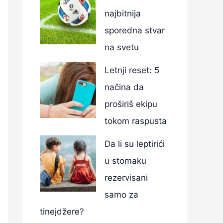
najbitnija
sporedna stvar
na svetu
Letnji reset: 5
načina da
proširiš ekipu
tokom raspusta
Da li su leptirići
u stomaku
rezervisani
samo za
tinejdžere?