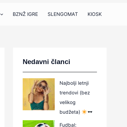
BZNŽ IGRE
SLENGOMAT
KIOSK
Nedavni članci
Najbolji letnji
trendovi (bez
velikog
budžeta)
Fudbal: