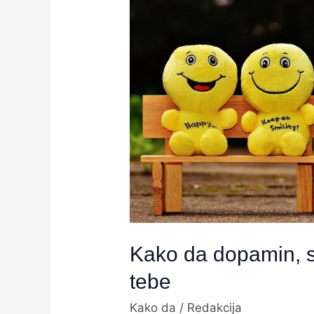
da
dopamin,
serotonin
i
ekipa
rade
za
tebe
Kako da dopamin, s
tebe
Kako da
/
Redakcija