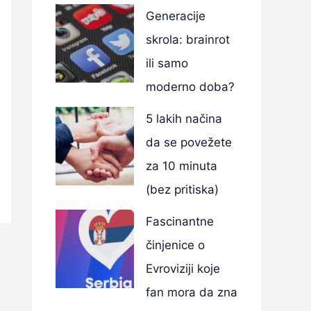
Generacije
skrola: brainrot
ili samo
moderno doba?
5 lakih načina
da se povežete
za 10 minuta
(bez pritiska)
Fascinantne
činjenice o
Evroviziji koje
fan mora da zna