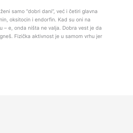
eni samo “dobri dani”, već i četiri glavna
n, oksitocin i endorfin. Kad su oni na
– e, onda ništa ne valja. Dobra vest je da
igneš. Fizička aktivnost je u samom vrhu jer