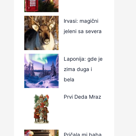
Irvasi: magični
jeleni sa severa
Laponija: gde je
zima duga i
bela
Prvi Deda Mraz
Pričala mi baba