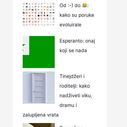
Od :-) do
:
kako su poruke
evoluirale
Esperanto: onaj
koji se nada
Tinejdžeri i
roditelji: kako
nadživeti viku,
dramu i
zalupljena vrata