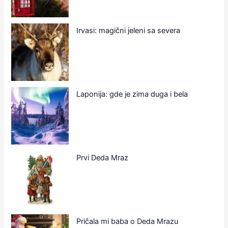
Irvasi: magični jeleni sa severa
Laponija: gde je zima duga i bela
Prvi Deda Mraz
Pričala mi baba o Deda Mrazu