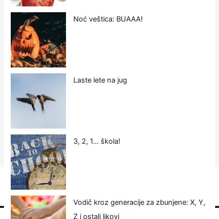
Noć veštica: BUAAA!
Laste lete na jug
3, 2, 1… škola!
Vodič kroz generacije za zbunjene: X, Y,
Z i ostali likovi