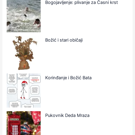
Bogojavljenje: plivanje za Časni krst
Božić i stari običaji
Korinđanje i Božić Bata
Pukovnik Deda Mraza