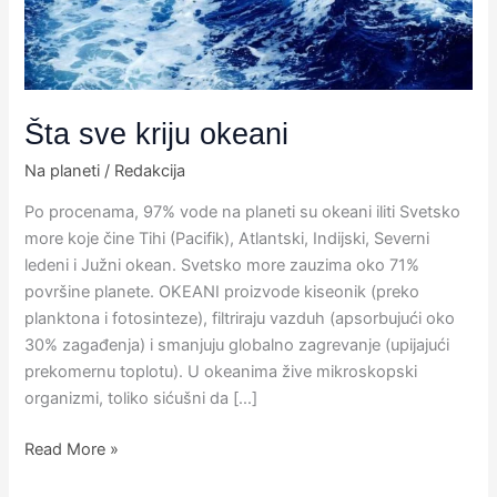
Šta sve kriju okeani
Na planeti
/
Redakcija
Po procenama, 97% vode na planeti su okeani iliti Svetsko
more​ koje čine Tihi (Pacifik), Atlantski, Indijski, Severni
ledeni i Južni okean. Svetsko more zauzima oko 71%
površine planete.​ OKEANI proizvode kiseonik (preko
planktona i fotosinteze), filtriraju vazduh (apsorbujući oko
30% zagađenja) i smanjuju globalno zagrevanje (upijajući
prekomernu toplotu). U okeanima žive mikroskopski
organizmi, toliko sićušni da […]
Read More »