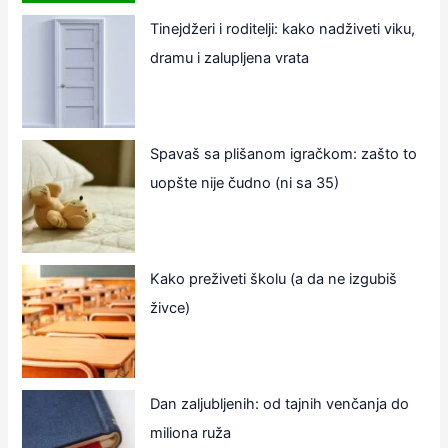
Tinejdžeri i roditelji: kako nadživeti viku,
dramu i zalupljena vrata
Spavaš sa plišanom igračkom: zašto to
uopšte nije čudno (ni sa 35)
Kako preživeti školu (a da ne izgubiš
živce)
Dan zaljubljenih: od tajnih venčanja do
miliona ruža