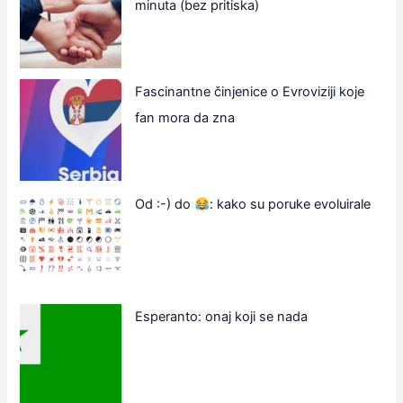
minuta (bez pritiska)
Fascinantne činjenice o Evroviziji koje
fan mora da zna
Od :-) do
: kako su poruke evoluirale
Esperanto: onaj koji se nada