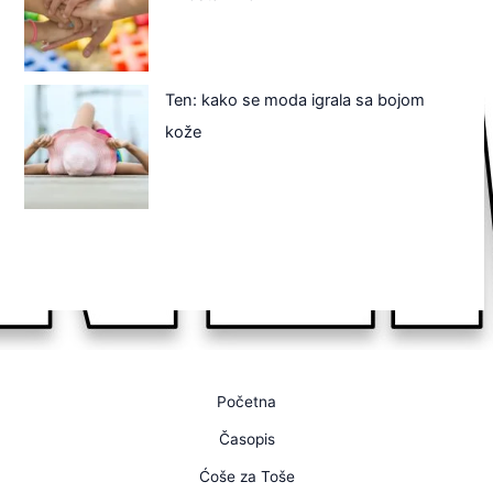
Ten: kako se moda igrala sa bojom
kože
Početna
Časopis
Ćoše za Toše