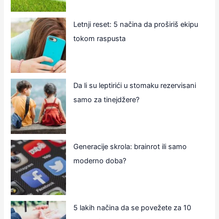
Letnji reset: 5 načina da proširiš ekipu
tokom raspusta
Da li su leptirići u stomaku rezervisani
samo za tinejdžere?
Generacije skrola: brainrot ili samo
moderno doba?
5 lakih načina da se povežete za 10