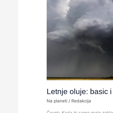
oluje:
basic
i
superćelijske
Letnje oluje: basic 
Na planeti
/
Redakcija
Čovek: Kada bi samo malo zahla