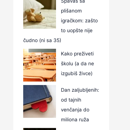
Spavaš sa
plišanom
igračkom: zašto
to uopšte nije
čudno (ni sa 35)
Kako preživeti
školu (a da ne
izgubiš živce)
Dan zaljubljenih:
od tajnih
venčanja do
miliona ruža