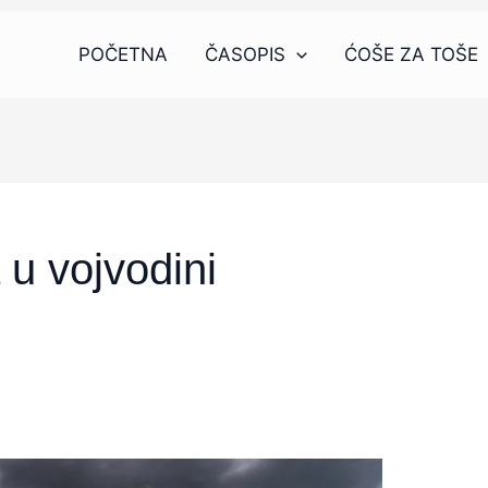
POČETNA
ČASOPIS
ĆOŠE ZA TOŠE
 u vojvodini