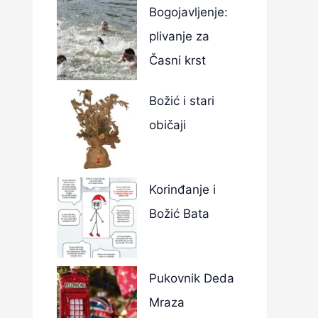
Bogojavljenje:
plivanje za
Časni krst
Božić i stari
običaji
Korinđanje i
Božić Bata
Pukovnik Deda
Mraza