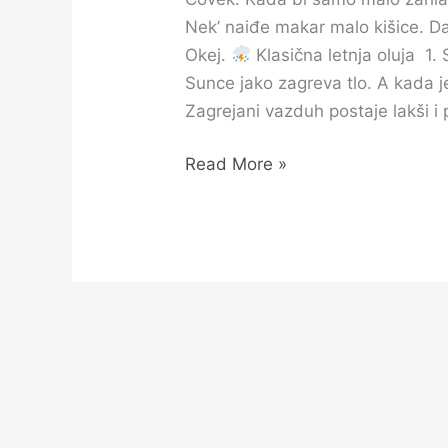
Nek’ naiđe makar malo kišice. Da
Okej.
Klasična letnja oluja 1.
Sunce jako zagreva tlo. A kada j
Zagrejani vazduh postaje lakši i 
Read More »