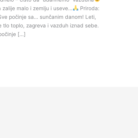
 zalije malo i zemlju i useve…
Priroda:
 Sve počinje sa… sunčanim danom! Leti,
e tlo toplo, zagreva i vazduh iznad sebe.
počinje […]