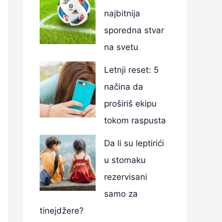
najbitnija
sporedna stvar
na svetu
Letnji reset: 5
načina da
proširiš ekipu
tokom raspusta
Da li su leptirići
u stomaku
rezervisani
samo za
tinejdžere?