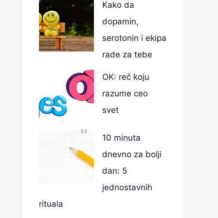
Kako da
dopamin,
serotonin i ekipa
rade za tebe
OK: reč koju
razume ceo
svet
10 minuta
dnevno za bolji
dan: 5
jednostavnih
rituala