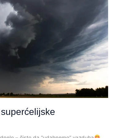
i superćelijske
dnelo – čisto da “udahnemo” vazduha