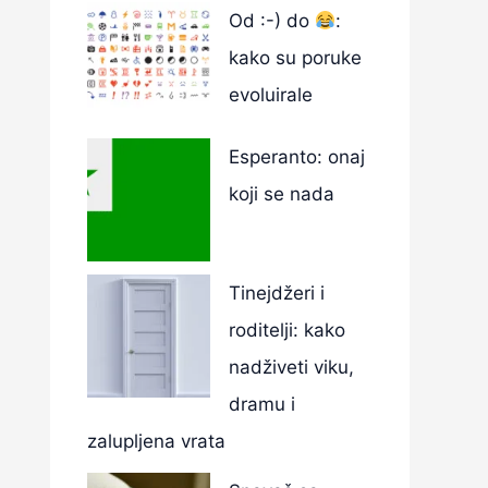
Od :-) do
:
kako su poruke
evoluirale
Esperanto: onaj
koji se nada
Tinejdžeri i
roditelji: kako
nadživeti viku,
dramu i
zalupljena vrata