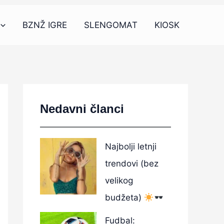
BZNŽ IGRE
SLENGOMAT
KIOSK
Nedavni članci
Najbolji letnji
trendovi (bez
velikog
budžeta)
Fudbal: