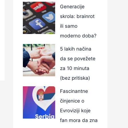
Generacije
skrola: brainrot
ili samo
moderno doba?
5 lakih načina
da se povežete
za 10 minuta
(bez pritiska)
Fascinantne
činjenice o
Evroviziji koje
fan mora da zna