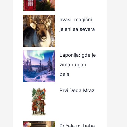
Irvasi: magični
jeleni sa severa
Laponija: gde je
zima duga i
bela
Prvi Deda Mraz
Pričala mi baba