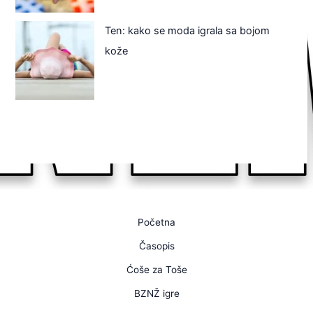
Ten: kako se moda igrala sa bojom
kože
Početna
Časopis
Ćoše za Toše
BZNŽ igre