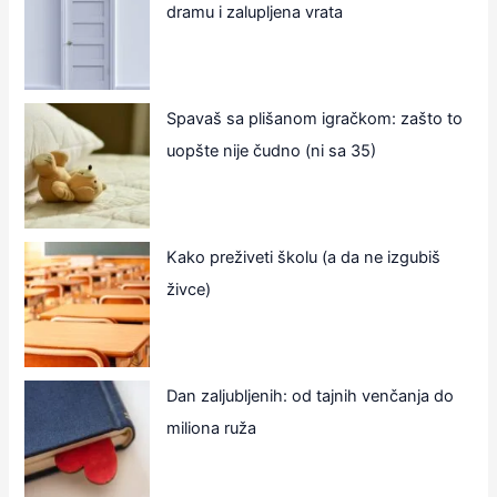
dramu i zalupljena vrata
Spavaš sa plišanom igračkom: zašto to
uopšte nije čudno (ni sa 35)
Kako preživeti školu (a da ne izgubiš
živce)
Dan zaljubljenih: od tajnih venčanja do
miliona ruža