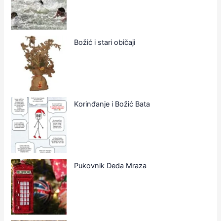
Božić i stari običaji
Korinđanje i Božić Bata
Pukovnik Deda Mraza