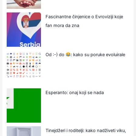
Fascinantne činjenice o Evroviziji koje
fan mora da zna
Od :-) do
: kako su poruke evoluirale
Esperanto: onaj koji se nada
Tinejdžeri i roditelji: kako nadživeti viku,