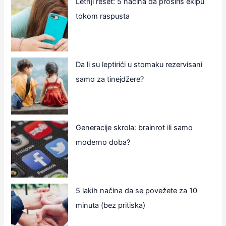
Letnji reset: 5 načina da proširiš ekipu
tokom raspusta
Da li su leptirići u stomaku rezervisani
samo za tinejdžere?
Generacije skrola: brainrot ili samo
moderno doba?
5 lakih načina da se povežete za 10
minuta (bez pritiska)