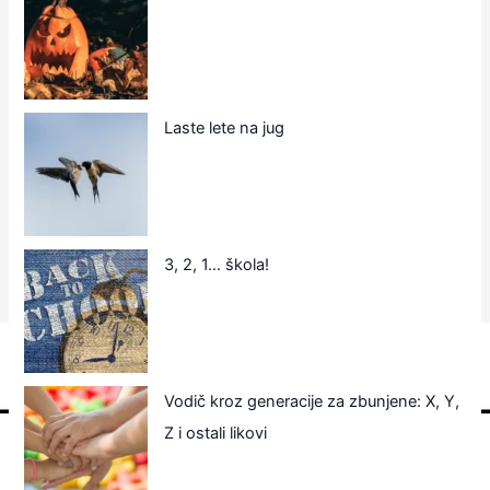
Laste lete na jug
3, 2, 1… škola!
Vodič kroz generacije za zbunjene: X, Y,
Z i ostali likovi