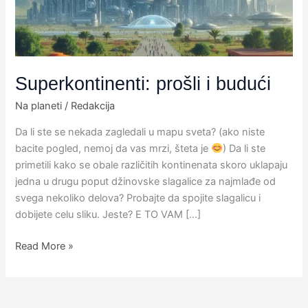
Superkontinenti: prošli i budući
Na planeti
/
Redakcija
Da li ste se nekada zagledali u mapu sveta? ​(ako niste
bacite pogled, nemoj da vas mrzi, šteta je
) Da li ste
primetili kako se obale različitih kontinenata skoro uklapaju
jedna u drugu poput džinovske slagalice za najmlađe od
svega nekoliko delova? Probajte da spojite slagalicu i
dobijete celu sliku. Jeste?​ E TO VAM […]
Read More »