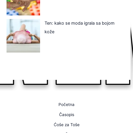
Ten: kako se moda igrala sa bojom
kože
Početna
Časopis
Ćoše za Toše