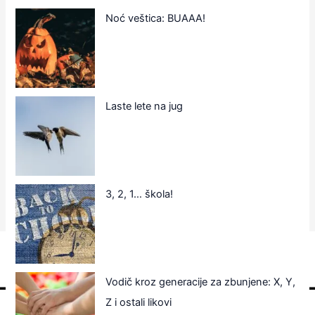
Noć veštica: BUAAA!
Laste lete na jug
3, 2, 1… škola!
Vodič kroz generacije za zbunjene: X, Y,
Z i ostali likovi