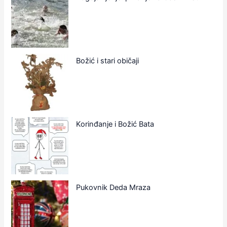
Božić i stari običaji
Korinđanje i Božić Bata
Pukovnik Deda Mraza