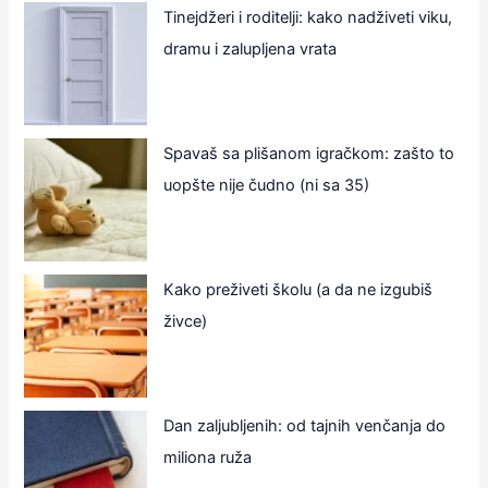
Tinejdžeri i roditelji: kako nadživeti viku,
dramu i zalupljena vrata
Spavaš sa plišanom igračkom: zašto to
uopšte nije čudno (ni sa 35)
Kako preživeti školu (a da ne izgubiš
živce)
Dan zaljubljenih: od tajnih venčanja do
miliona ruža