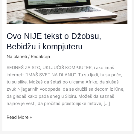
i
kompjuteru
Ovo NIJE tekst o Džobsu,
Bebidžu i kompjuteru
Na planeti
/
Redakcija
SEDNEŠ ZA STO, UKLJUČIŠ KOMPJUTER, i ako imaš
internet- “IMAŠ SVET NA DLANU”. Tu su ljudi, tu su priče,
tu su slike. Možeš da šetaš po ulicama Afrike, da slušaš
zvuk Nijagarinih vodopada, da se družiš sa decom iz Kine,
da gledaš kako pada sneg u Sibiru. Možeš da saznaš
najnovije vesti, da pročitaš praistorijske mitove, […]
Read More »