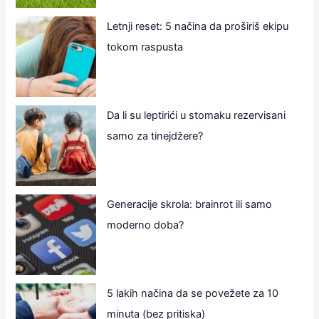
Letnji reset: 5 načina da proširiš ekipu
tokom raspusta
Da li su leptirići u stomaku rezervisani
samo za tinejdžere?
Generacije skrola: brainrot ili samo
moderno doba?
5 lakih načina da se povežete za 10
minuta (bez pritiska)