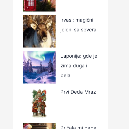
Irvasi: magični
jeleni sa severa
Laponija: gde je
zima duga i
bela
Prvi Deda Mraz
Pričala mi baba