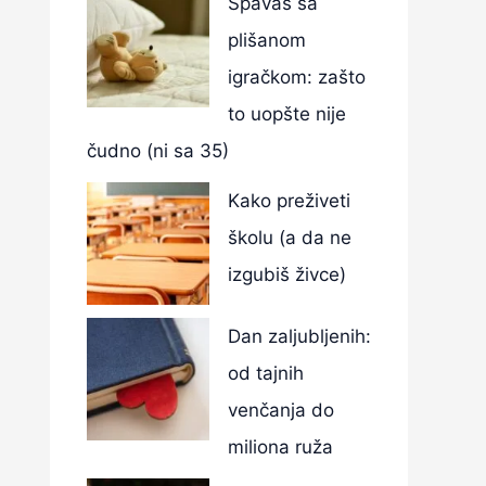
Spavaš sa
plišanom
igračkom: zašto
to uopšte nije
čudno (ni sa 35)
Kako preživeti
školu (a da ne
izgubiš živce)
Dan zaljubljenih:
od tajnih
venčanja do
miliona ruža