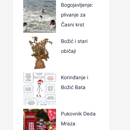
Bogojavljenje:
plivanje za
Časni krst
Božić i stari
običaji
Korinđanje i
Božić Bata
Pukovnik Deda
Mraza