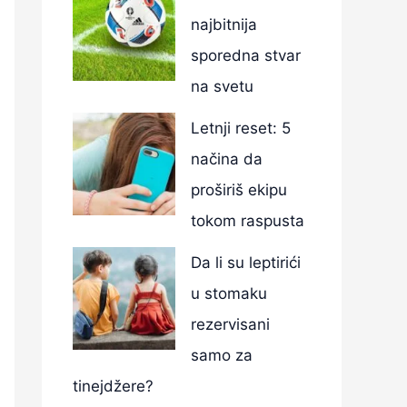
najbitnija
sporedna stvar
na svetu
Letnji reset: 5
načina da
proširiš ekipu
tokom raspusta
Da li su leptirići
u stomaku
rezervisani
samo za
tinejdžere?