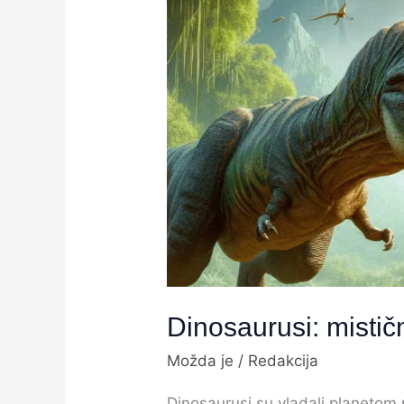
mistični
vladari
prošlosti
Dinosaurusi: mističn
Možda je
/
Redakcija
Dinosaurusi su vladali planetom 