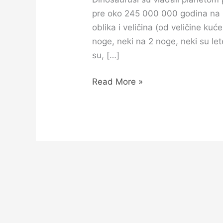
pre oko 245 000 000 godina na s
oblika i veličina (od veličine kuć
noge, neki na 2 noge, neki su letel
su, […]
Read More »