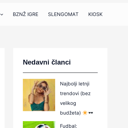
BZNŽ IGRE
SLENGOMAT
KIOSK
Nedavni članci
Najbolji letnji
trendovi (bez
velikog
budžeta)
Fudbal: