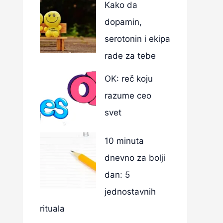
Kako da
dopamin,
serotonin i ekipa
rade za tebe
OK: reč koju
razume ceo
svet
10 minuta
dnevno za bolji
dan: 5
jednostavnih
rituala