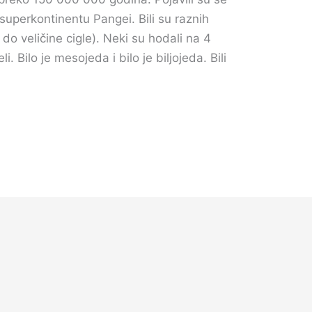
uperkontinentu Pangei. Bili su raznih
e do veličine cigle). Neki su hodali na 4
i. Bilo je mesojeda i bilo je biljojeda. Bili