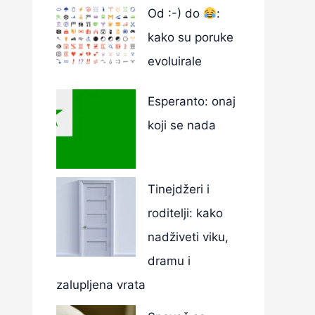
Od :-) do
:
kako su poruke
evoluirale
Esperanto: onaj
koji se nada
Tinejdžeri i
roditelji: kako
nadživeti viku,
dramu i
zalupljena vrata