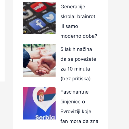
Generacije
skrola: brainrot
ili samo
moderno doba?
5 lakih načina
da se povežete
za 10 minuta
(bez pritiska)
Fascinantne
činjenice o
Evroviziji koje
fan mora da zna