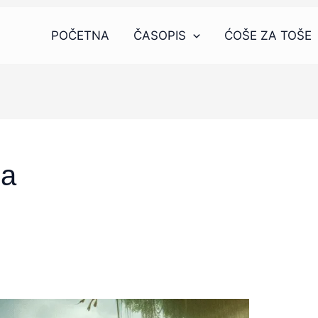
POČETNA
ČASOPIS
ĆOŠE ZA TOŠE
na