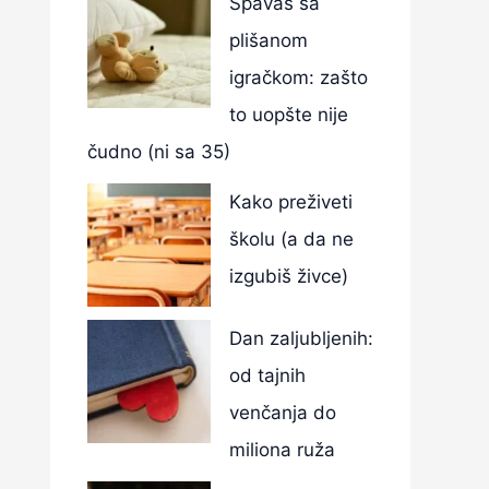
Spavaš sa
plišanom
igračkom: zašto
to uopšte nije
čudno (ni sa 35)
Kako preživeti
školu (a da ne
izgubiš živce)
Dan zaljubljenih:
od tajnih
venčanja do
miliona ruža