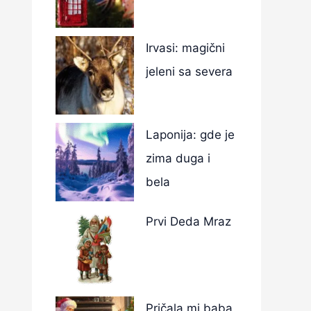
Irvasi: magični
jeleni sa severa
Laponija: gde je
zima duga i
bela
Prvi Deda Mraz
Pričala mi baba