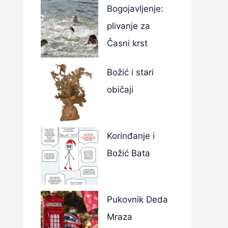
Bogojavljenje:
plivanje za
Časni krst
Božić i stari
običaji
Korinđanje i
Božić Bata
Pukovnik Deda
Mraza