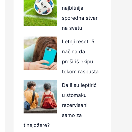
najbitnija
sporedna stvar
na svetu
Letnji reset: 5
načina da
proširiš ekipu
tokom raspusta
Da li su leptirići
u stomaku
rezervisani
samo za
tinejdžere?