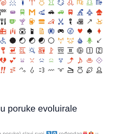
su poruke evoluirale
 poruke) slavi svoj
rođendan
u