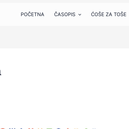
POČETNA
ČASOPIS
ĆOŠE ZA TOŠE
a