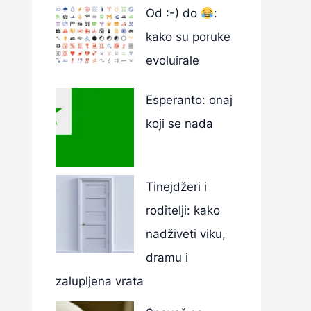
Od :-) do
:
kako su poruke
evoluirale
Esperanto: onaj
koji se nada
Tinejdžeri i
roditelji: kako
nadživeti viku,
dramu i
zalupljena vrata