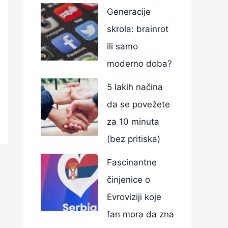
Generacije
skrola: brainrot
ili samo
moderno doba?
5 lakih načina
da se povežete
za 10 minuta
(bez pritiska)
Fascinantne
činjenice o
Evroviziji koje
fan mora da zna