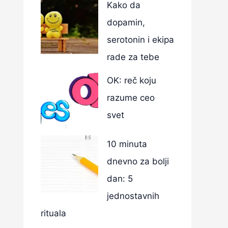
Kako da
dopamin,
serotonin i ekipa
rade za tebe
OK: reč koju
razume ceo
svet
10 minuta
dnevno za bolji
dan: 5
jednostavnih
rituala