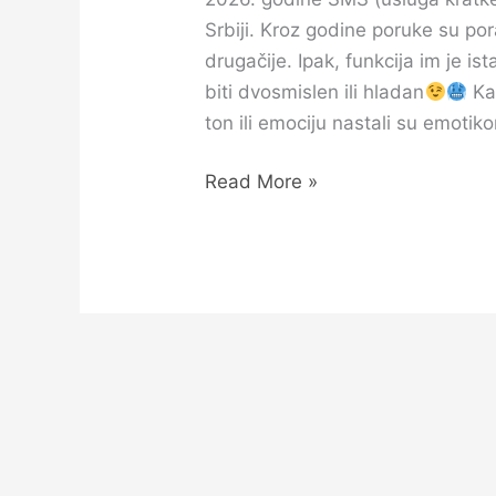
Srbiji. Kroz godine poruke su por
drugačije. Ipak, funkcija im je is
biti dvosmislen ili hladan
Kao
ton ili emociju nastali su emotik
Read More »