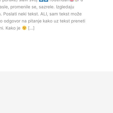
asle, promenile se, sazrele. Izgledaju
ta. Poslati neki tekst. ALI, sam tekst može
 odgovor na pitanje kako uz tekst preneti
oni. Kako je
[…]