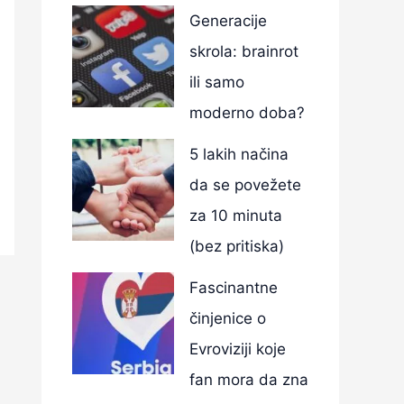
Generacije
skrola: brainrot
ili samo
moderno doba?
5 lakih načina
da se povežete
za 10 minuta
(bez pritiska)
Fascinantne
činjenice o
Evroviziji koje
fan mora da zna