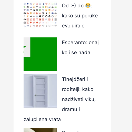
Od :-) do
:
kako su poruke
evoluirale
Esperanto: onaj
koji se nada
Tinejdžeri i
roditelji: kako
nadživeti viku,
dramu i
zalupljena vrata