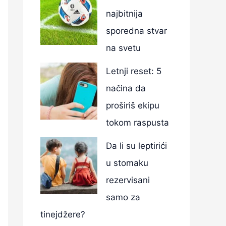
najbitnija
sporedna stvar
na svetu
Letnji reset: 5
načina da
proširiš ekipu
tokom raspusta
Da li su leptirići
u stomaku
rezervisani
samo za
tinejdžere?