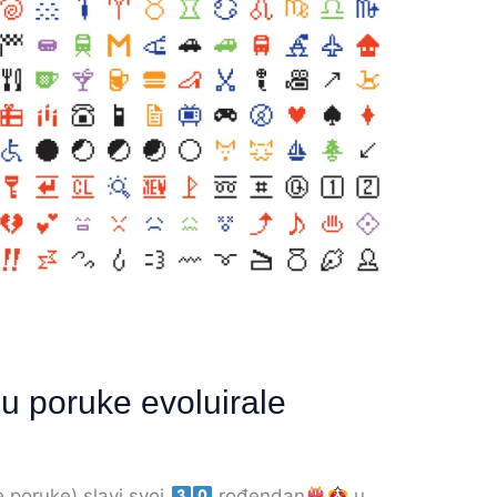
su poruke evoluirale
 poruke) slavi svoj
rođendan
u