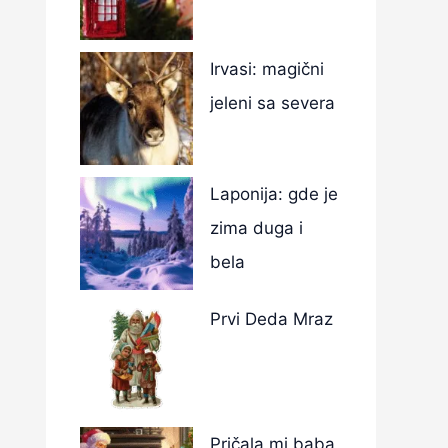
Irvasi: magični
jeleni sa severa
Laponija: gde je
zima duga i
bela
Prvi Deda Mraz
Pričala mi baba