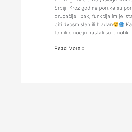
Srbiji. Kroz godine poruke su por
drugačije. Ipak, funkcija im je is
biti dvosmislen ili hladan
Kao
ton ili emociju nastali su emotik
Read More »