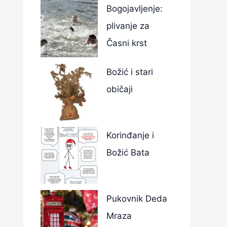
Bogojavljenje:
plivanje za
Časni krst
Božić i stari
običaji
Korinđanje i
Božić Bata
Pukovnik Deda
Mraza