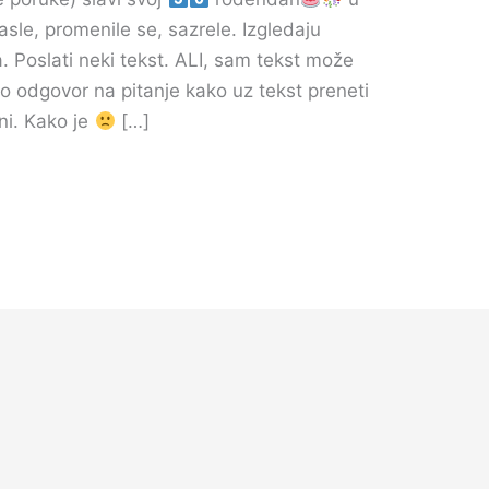
asle, promenile se, sazrele. Izgledaju
ta. Poslati neki tekst. ALI, sam tekst može
 odgovor na pitanje kako uz tekst preneti
oni. Kako je
[…]