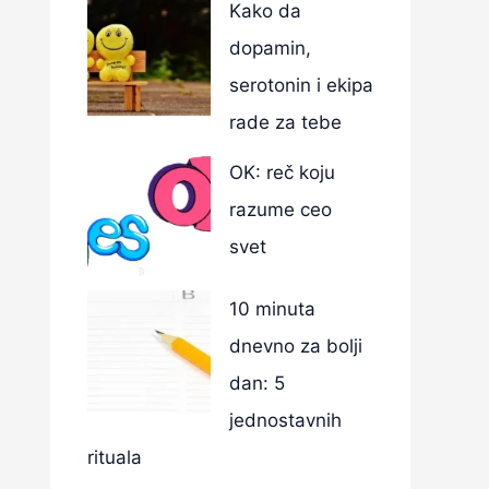
Kako da
dopamin,
serotonin i ekipa
rade za tebe
OK: reč koju
razume ceo
svet
10 minuta
dnevno za bolji
dan: 5
jednostavnih
rituala