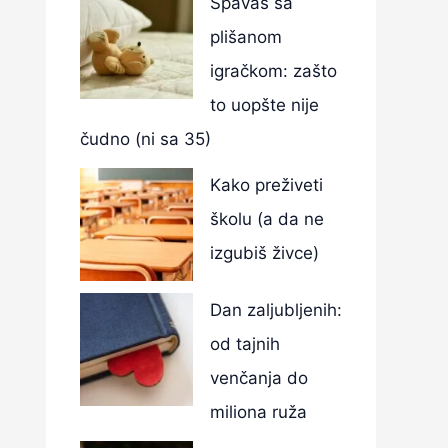
Spavaš sa
plišanom
igračkom: zašto
to uopšte nije
čudno (ni sa 35)
Kako preživeti
školu (a da ne
izgubiš živce)
Dan zaljubljenih:
od tajnih
venčanja do
miliona ruža