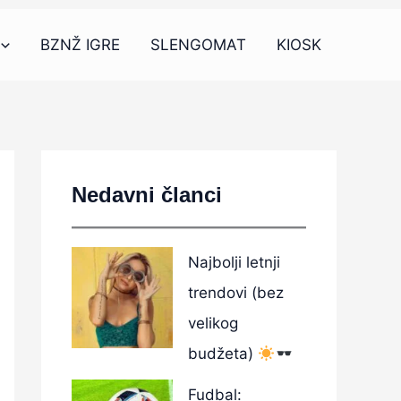
BZNŽ IGRE
SLENGOMAT
KIOSK
Nedavni članci
Najbolji letnji
trendovi (bez
velikog
budžeta)
Fudbal: