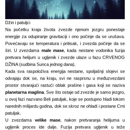
Džin i patuljci
Na početku kraja života zvezde njenom jezgru ponestaje
energije za odupiranje gravitaciji i ono počinje da se urušava.
Povećavaju se temperatura i pritisak, i zvezda počinje da se
širi. U zvezdama
male mase
, kada nestane vodonika fuzija
pretvara helijum u ugljenik i zvezde ulaze​ u fazu CRVENOG
DŽINA​ (sudbina Sunca jednog dana). ​
Kada sva raspoloživa energija nestane, spoljašnji slojevi se
odvajaju dok se, na kraju, svi ne rasprsnu u međuzvezdani
prostor stvarajući rastući oblak prašine i gasa koji se naziva
planetarna maglina
. Sve što ostaje od zvezde je samo jezgro,
u ovoj fazi nazvano Beli patuljak,​ koje se postupno hladi tokom
narednih milijardu godina, dok se skroz ne ohladi​ i postane Crni
patuljak.
U zvezdama
velike mase
, nakon pretvaranja helijuma u
ugljenik proces ide dalje.​ Fuzija pretvara ugljenik u teže