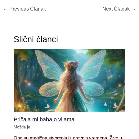
←
Previous Članak
Next Članak
→
Slični članci
Pričala mi baba o vilama
Možda je
One su magična stvorenja iz drevnih vremena. Žive u