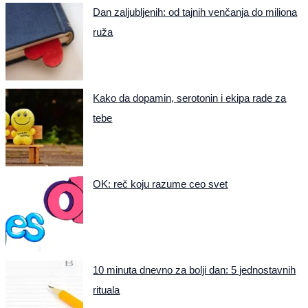
Dan zaljubljenih: od tajnih venčanja do miliona
ruža
Kako da dopamin, serotonin i ekipa rade za
tebe
OK: reč koju razume ceo svet
10 minuta dnevno za bolji dan: 5 jednostavnih
rituala