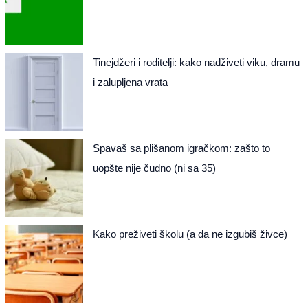
Tinejdžeri i roditelji: kako nadživeti viku, dramu
i zalupljena vrata
Spavaš sa plišanom igračkom: zašto to
uopšte nije čudno (ni sa 35)
Kako preživeti školu (a da ne izgubiš živce)