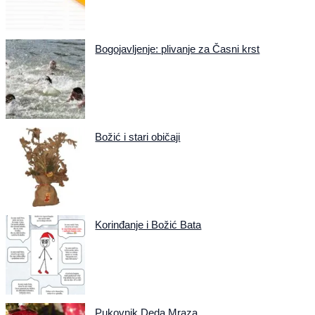
Bogojavljenje: plivanje za Časni krst
Božić i stari običaji
Korinđanje i Božić Bata
Pukovnik Deda Mraza