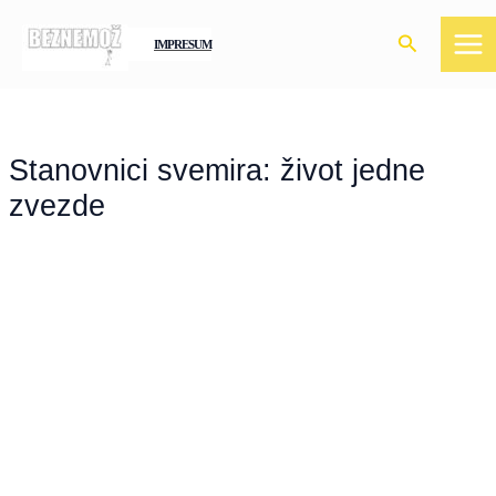
Skip
Search
to
IMPRESUM
content
Stanovnici svemira: život jedne
zvezde