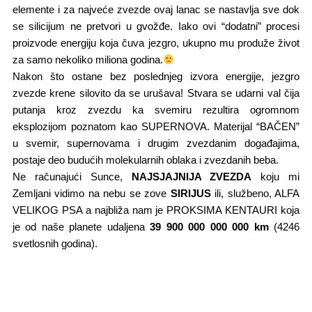
elemente i za najveće zvezde ovaj lanac se nastavlja sve dok
se silicijum ne pretvori u gvožđe. Iako ovi “dodatni” procesi
proizvode energiju koja čuva jezgro, ukupno mu produže život
za​ samo nekoliko miliona godina.
Nakon što ostane bez poslednjeg izvora energije, jezgro
zvezde krene silovito da se urušava! Stvara se udarni val čija
putanja kroz zvezdu ka svemiru rezultira ogromnom
eksplozijom poznatom kao SUPERNOVA. Materijal “BAČEN”
u svemir,​ supernovama i drugim zvezdanim događajima,
postaje deo budućih molekularnih oblaka i zvezdanih beba.
Ne računajući Sunce,
NAJSJAJNIJA ZVEZDA
​ koju mi
Zemljani vidimo na nebu se zove
SIRIJUS
ili, službeno,​ ALFA
VELIKOG PSA a najbliža nam je PROKSIMA KENTAURI koja
je od naše planete udaljena
39 900 000 000 000 km
(4246
svetlosnih godina).