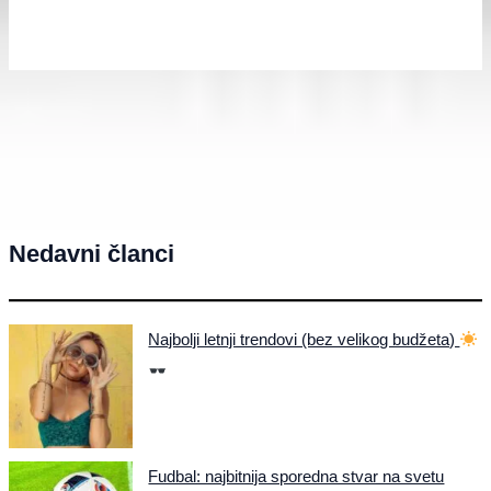
Nedavni članci
Najbolji letnji trendovi (bez velikog budžeta)
Fudbal: najbitnija sporedna stvar na svetu