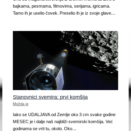
bajkama, pesmama, filmovima, serijama, igricama.
Tamo ih je uselio čovek. Preselio ih je iz svoje glave…
Stanovnici svemira: prvi komšija
Možda je
Iako se UDALJAVA od Zemlje oko 3 cm svake godine
MESEC je i dalje naš najbliži svemirski komšija. Već
godinama se vrti tu, okolo. Oko…