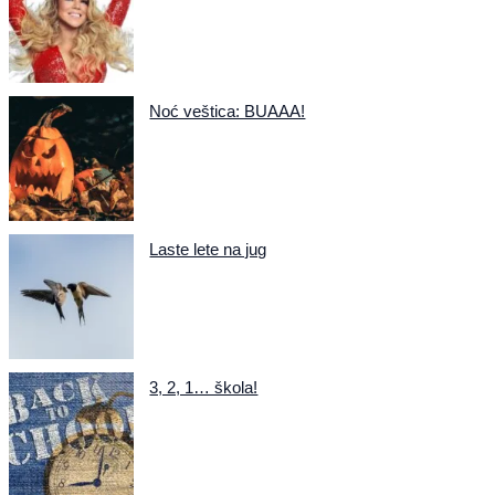
Noć veštica: BUAAA!
Laste lete na jug
3, 2, 1… škola!