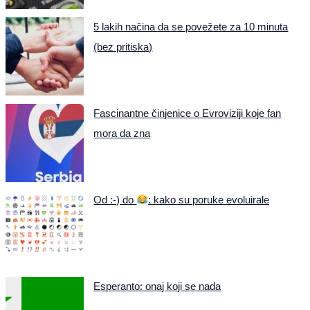
5 lakih načina da se povežete za 10 minuta
(bez pritiska)
Fascinantne činjenice o Evroviziji koje fan
mora da zna
Od :-) do
: kako su poruke evoluirale
Esperanto: onaj koji se nada