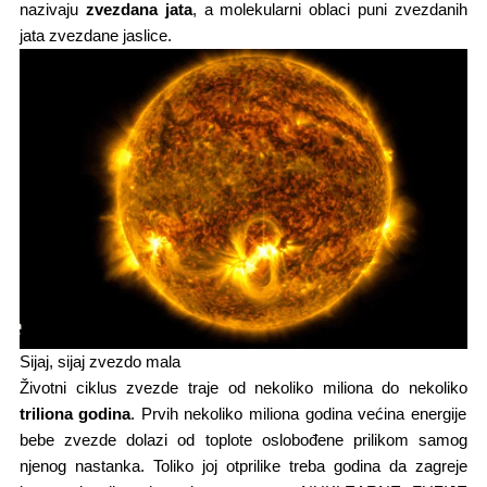
nazivaju
zvezdana jata
, a molekularni oblaci puni zvezdanih
jata zvezdane jaslice.
Sijaj, sijaj zvezdo mala
Životni ciklus zvezde traje​ od nekoliko miliona​ do nekoliko
triliona godina
. ​Prvih nekoliko miliona godina većina energije
bebe zvezde dolazi od toplote oslobođene prilikom samog
njenog nastanka. Toliko joj otprilike treba godina da zagreje