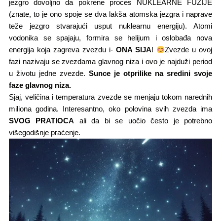
jezgro dovoljno da pokrene proces NUKLEARNE FUZIJE
(znate, to je ono spoje se dva lakša atomska jezgra i naprave
teže jezgro stvarajući usput nuklearnu energiju).​ Atomi
vodonika se spajaju, formira se helijum i oslobađa nova
energija koja zagreva zvezdu i-
ONA SIJA
!
Zvezde u ovoj
fazi nazivaju se zvezdama glavnog niza i ovo je najduži period
u životu jedne zvezde.
Sunce je otprilike na sredini svoje
faze glavnog niza.
Sjaj, veličina i temperatura zvezde se menjaju tokom narednih
miliona godina. Interesantno, oko polovina svih zvezda ima
SVOG PRATIOCA
ali da bi se uočio često je potrebno
višegodišnje praćenje.