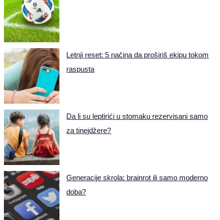
Letnji reset: 5 načina da proširiš ekipu tokom
raspusta
Da li su leptirići u stomaku rezervisani samo
za tinejdžere?
Generacije skrola: brainrot ili samo moderno
doba?