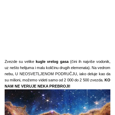
Zvezde su velike
kugle vrelog gasa
(čini ih najviše vodonik,
uz nešto helijuma i malu količinu drugih elemenata). Na vedrom
nebu,​ U NEOSVETLJENOM PODRUČJU,​ iako deluje kao da
su milioni, možemo videti samo od 2 000 do 2 500 zvezda.​
KO
NAM NE VERUJE NEKA PREBROJI!