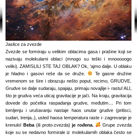
Jaslice za zvezde
Zvezde se formiraju u velikim oblacima gasa i prašine koji se
nazivaju molekularni oblaci (mnogo su teški i mnooooogo
veliki). ZAMISLILI STE TAJ OBLAK?​ Ok, ‘ajmo dalje. U oblaku
je hladno i gasovi reše da se druže.
Te gasne družine
vremenom se šire i obrazuju nešto poput, recimo, GRUDVE.
Grudve se dalje sudaraju, spajaju, primaju novajlije i- rastu! ALI,
što je grudva veća uticaj gravitacije je jači.​ Na kraju, gravitacija
dovede do početka raspadanja grudve, međutim… Pri tom
lomljenju i urušavanju nastaje haos unutar grudve (pritisci,
sudari, trenja..), usled haosa temperatura raste i- zagrevanje je
krenulo!​
Beba
(ili proto-zvezda)
je rođena.
Grupe zvezda
koje su se nedavno formirale iz molekularnih oblaka često se