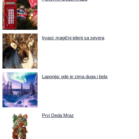
Irvasi: magični jeleni sa severa
Laponija: gde je zima duga i bela
Prvi Deda Mraz