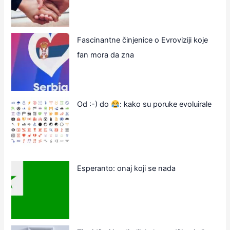
Fascinantne činjenice o Evroviziji koje
fan mora da zna
Od :-) do
: kako su poruke evoluirale
Esperanto: onaj koji se nada