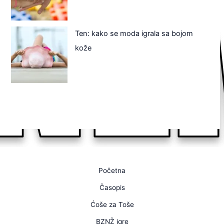
Ten: kako se moda igrala sa bojom
kože
Početna
Časopis
Ćoše za Toše
BZNŽ igre