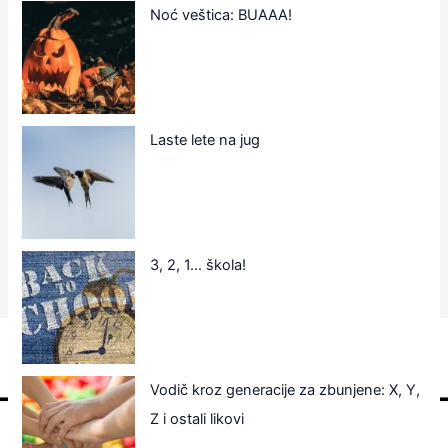
Noć veštica: BUAAA!
Laste lete na jug
3, 2, 1… škola!
Vodič kroz generacije za zbunjene: X, Y,
Z i ostali likovi