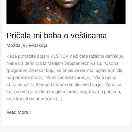
Pričala mi baba o vešticama
Možda je
/
Redakcija
Kada potražite pojam VEŠTICA naći ćete različite definicije.
Neke od definicija iz Merijam Vebster rečnika su: “Osoba
(pogotovo ženska) kojoj se pripisuje da ima, uglavnom zle,
natprirodne moći”; “Praktičar veštičarenja”; “Zla ili ružna
stara žena”. U Kembridžovom rečniku veštica je: “Žena za
koju se veruje da ima magične moći, pogotovo u pričama,
koje koristi da pomogne […]
Read More »