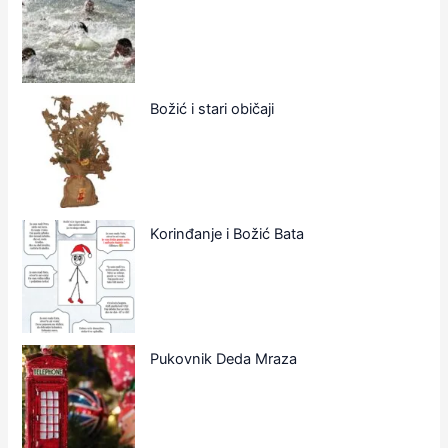
Božić i stari običaji
Korinđanje i Božić Bata
Pukovnik Deda Mraza