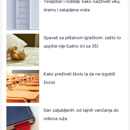
Tinejdžeri i roditelji: kako nadživeti viku,
dramu i zalupljena vrata
Spavaš sa plišanom igračkom: zašto to
uopšte nije čudno (ni sa 35)
Kako preživeti školu (a da ne izgubiš
živce)
Dan zaljubljenih: od tajnih venčanja do
miliona ruža