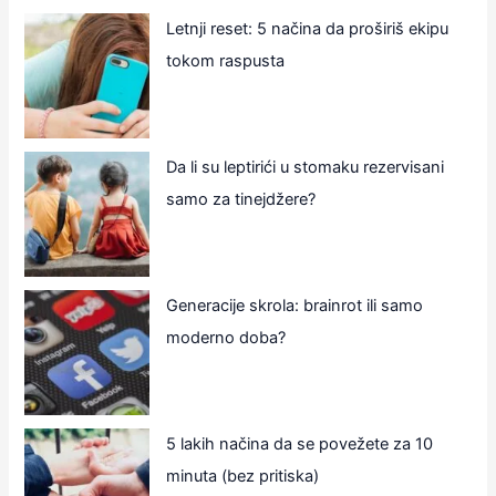
Letnji reset: 5 načina da proširiš ekipu
tokom raspusta
Da li su leptirići u stomaku rezervisani
samo za tinejdžere?
Generacije skrola: brainrot ili samo
moderno doba?
5 lakih načina da se povežete za 10
minuta (bez pritiska)