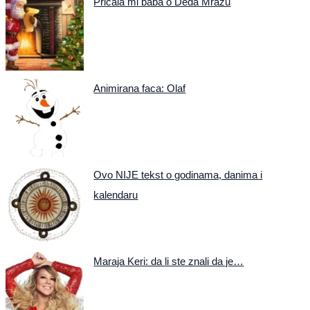
Pričala mi baba o Deda Mrazu
Animirana faca: Olaf
Ovo NIJE tekst o godinama, danima i
kalendaru
Maraja Keri: da li ste znali da je…