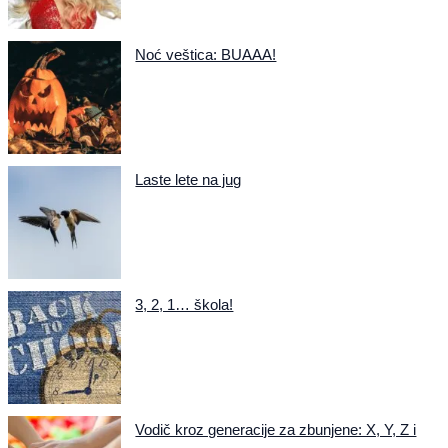
Noć veštica: BUAAA!
Laste lete na jug
3, 2, 1… škola!
Vodič kroz generacije za zbunjene: X, Y, Z i