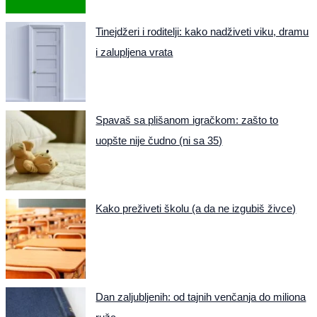
Tinejdžeri i roditelji: kako nadživeti viku, dramu
i zalupljena vrata
Spavaš sa plišanom igračkom: zašto to
uopšte nije čudno (ni sa 35)
Kako preživeti školu (a da ne izgubiš živce)
Dan zaljubljenih: od tajnih venčanja do miliona