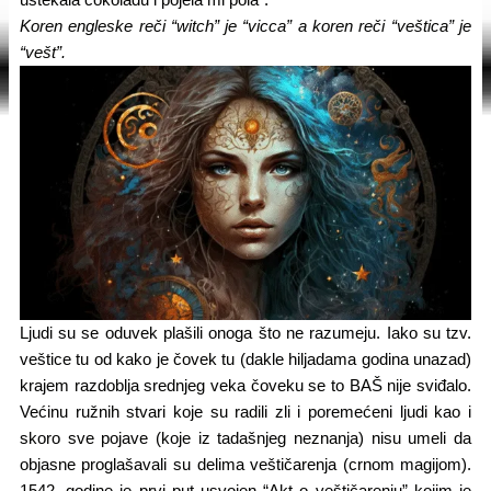
uštekala čokoladu i pojela mi pola”.
Koren engleske reči “witch” je “vicca” a koren reči “veštica” je
“vešt”.
Ljudi su se oduvek plašili onoga što ne razumeju. Iako su tzv.
veštice tu od kako je čovek tu (dakle hiljadama godina unazad)
krajem razdoblja srednjeg veka čoveku se to BAŠ nije sviđalo.
Većinu ružnih stvari koje su radili zli i poremećeni ljudi kao i
skoro sve pojave (koje iz tadašnjeg neznanja) nisu umeli da
objasne proglašavali su delima veštičarenja (crnom magijom).
1542. godine je prvi put usvojen “Akt o veštičarenju” kojim je