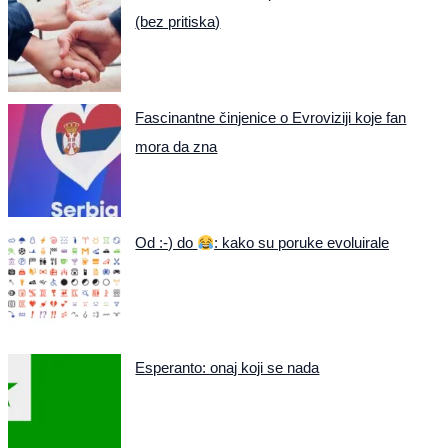
(bez pritiska)
Fascinantne činjenice o Evroviziji koje fan
mora da zna
Od :-) do
: kako su poruke evoluirale
Esperanto: onaj koji se nada