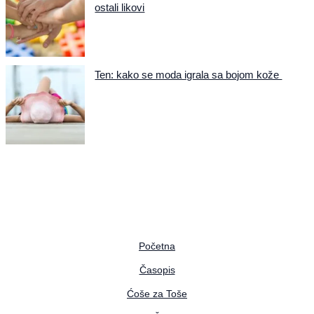
ostali likovi
Ten: kako se moda igrala sa bojom kože
Početna
Časopis
Ćoše za Toše