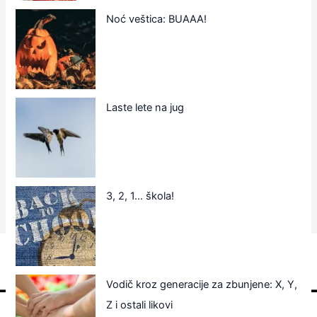
Noć veštica: BUAAA!
Laste lete na jug
3, 2, 1… škola!
Vodič kroz generacije za zbunjene: X, Y,
Z i ostali likovi