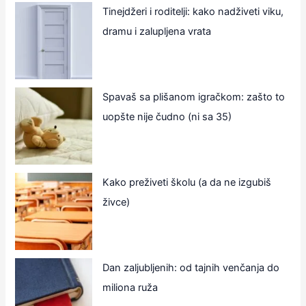
Tinejdžeri i roditelji: kako nadživeti viku,
dramu i zalupljena vrata
Spavaš sa plišanom igračkom: zašto to
uopšte nije čudno (ni sa 35)
Kako preživeti školu (a da ne izgubiš
živce)
Dan zaljubljenih: od tajnih venčanja do
miliona ruža