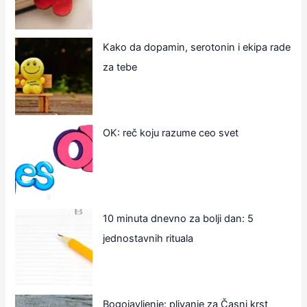
Kako da dopamin, serotonin i ekipa rade
za tebe
OK: reč koju razume ceo svet
10 minuta dnevno za bolji dan: 5
jednostavnih rituala
Bogojavljenje: plivanje za Časni krst