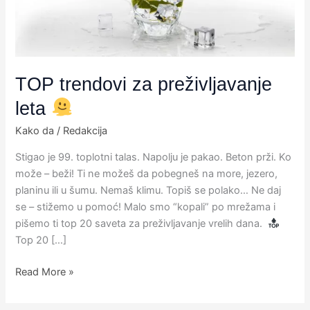
TOP trendovi za preživljavanje
leta
Kako da
/
Redakcija
Stigao je 99. toplotni talas. Napolju je pakao. Beton prži. Ko
može – beži! Ti ne možeš da pobegneš na more, jezero,
planinu ili u šumu. Nemaš klimu. Topiš se polako… Ne daj
se – stižemo u pomoć! Malo smo “kopali” po mrežama i
pišemo ti top 20 saveta za preživljavanje vrelih dana.
Top 20 […]
Read More »