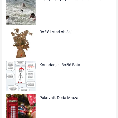
Božić i stari običaji
Korinđanje i Božić Bata
Pukovnik Deda Mraza