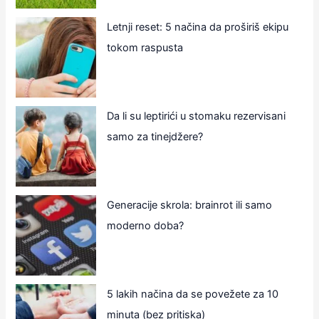
Letnji reset: 5 načina da proširiš ekipu
tokom raspusta
Da li su leptirići u stomaku rezervisani
samo za tinejdžere?
Generacije skrola: brainrot ili samo
moderno doba?
5 lakih načina da se povežete za 10
minuta (bez pritiska)