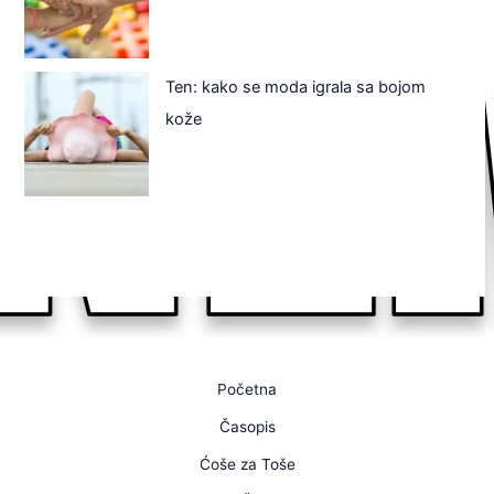
Ten: kako se moda igrala sa bojom
kože
Početna
Časopis
Ćoše za Toše